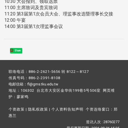
10:30 大会报到、领取选票
11:00 主席致词及贵宾致词
11:20 第3届第1次会员大会、理监事改选暨理事长交接
12:00 午宴
14:00 第3届第1次理监事会议
Share
联络电话：886-2-2621-5656 转 8122～8127
传真号码：886-2-2391-8108
电邮信箱：fl@gms.tku.edu.tw
地址：106302 台北市大安区金华街199巷5号506室 网页维
护：
廖家鸣​
个资政策
|
隐私权政策
|
个人资料告知声明
个资连络窗口：
郑
惠兰
造访人次 : 28760277