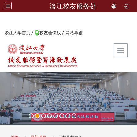
淡江校友服务处
/
/
:::
淡江大学首页
校友会快找
网站导览
Toggle 
:::