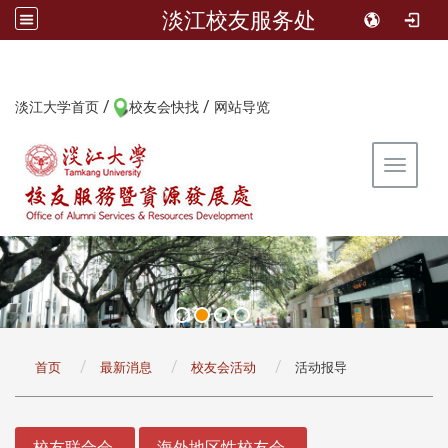
淡江校友服务处
/
/
:::
淡江大学首页
校友会快找
网站导览
Toggle 
:::
首页
最新消息
校友会活动
活动报导
:::
校友联合会
海外地区性校友会