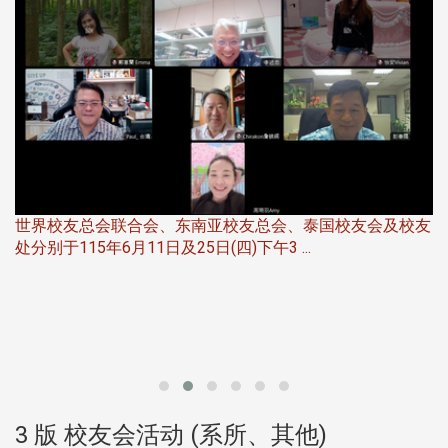
世界校友总会联合会、东南亚校友总会、泰国校友会及校友
服
处分别于115年6月11日及25日(四)下午3 ...
北
大
3 版 校友会活动 (系所、其他)