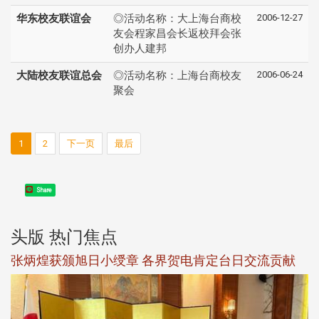
2006-12-27
华东校友联谊会
◎活动名称：大上海台商校
友会程家昌会长返校拜会张
创办人建邦
2006-06-24
大陆校友联谊总会
◎活动名称：上海台商校友
聚会
1
2
下一页
最后
Share
头版 热门焦点
新
张炳煌获颁旭日小绶章 各界贺电肯定台日交流贡献