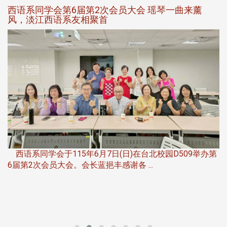
西语系同学会第6届第2次会员大会 瑶琴一曲来薰
风，淡江西语系友相聚首
，
西语系同学会于115年6月7日(日)在台北校园D509举办第
6届第2次会员大会。会长蓝挹丰感谢各 ...
第