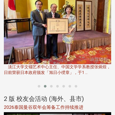
淡
下
淡江大学文锱艺术中心主任、中国文学学系教授张炳煌，
日前荣获日本政府颁发「旭日小绶章」，于1 ...
董
2 版 校友会活动 (海外、县市)
选
2026泰国曼谷双年会筹备工作持续推进
5