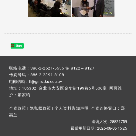
Share
联络电话：886-2-2621-5656 转 8122～8127
传真号码：886-2-2391-8108
电邮信箱：fl@gms.tku.edu.tw
地址：106302 台北市大安区金华街199巷5号506室 网页维
护：
廖家鸣​
个资政策
|
隐私权政策
|
个人资料告知声明
个资连络窗口：
郑
惠兰
造访人次 : 28821759
最后更新日期 :
2026-08-06 15:25