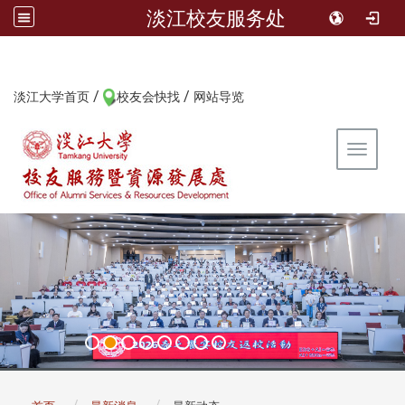
淡江校友服务处
/
/
:::
淡江大学首页
校友会快找
网站导览
Toggle 
:::