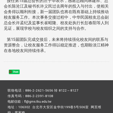
接任第15届总会长的庄子华表示，感谢总顾问林建祥、总
会长陈沧江及秘书长许义民过去两年的投入与付出，使相关
会务得以顺利衔接，新一届团队也将在既有基础上持续推动
校友服务工作。本次事务交接过程中，中华民国校友总会副
总会长许孟纪及监事长崔昭隆、校友处执行长彭春阳等人到
见证，展现学校与校友组织之间的支持与合作。
第15届团队完成交接后，未来将持续强化校友间的联系与
资源整合，让校友服务工作得以稳定推进，也期盼淡江精神
在各地校友间持续传承。
Share
联络电话：886-2-2621-5656 转 8122～8127
传真号码：886-2-2391-8108
电邮信箱：fl@gms.tku.edu.tw
地址：106302 台北市大安区金华街199巷5号506室 网页维
护：
廖家鸣​