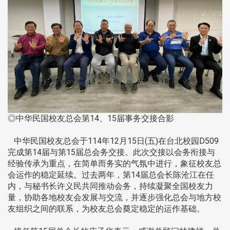
◎中华民国校友总会第14、15届事务交接合影
中华民国校友总会于114年12月15日(五)在台北校园D509
完成第14届与第15届总会务交接。此次交接以会务衔接与
经验传承为重点，在简单而务实的气氛中进行，象征校友总
会运作的稳定延续。过去两年，第14届总会长陈沧江在任
内，与秘书长许义民共同推动会务，持续凝聚全国校友力
量，协助各地校友会发展与交流，并逐步强化总会与地方校
友组织之间的联系，为校友总会奠定稳定的运作基础。