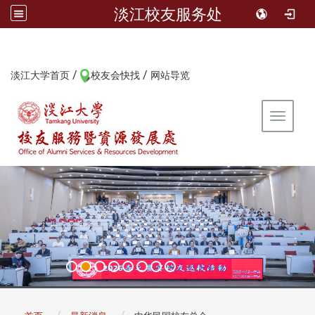
淡江校友服务处
/
/
:::
淡江大学首页
校友会快找
网站导览
Toggle 
:::