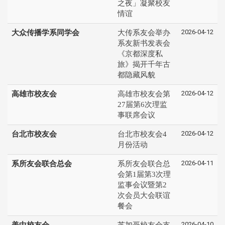
之夜」凝聚校友
情谊
2026-04-12
大众传播学系同学会
大传系友会举办
系友新书发表会
《京都深度私
旅》揭开千年古
都隐藏风貌
2026-04-12
高雄市校友会
高雄市校友会第
27届第6次理监
事联席会议
2026-04-12
台北市校友会
台北市校友会4
月份活动
2026-04-11
系所友会联合总会
系所友会联合总
会第1届第3次理
监事会议暨第2
次会员大会联谊
餐会
2026-04-10
美中校友会
芝加哥校友会支