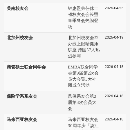
2026-04-25
美南校友会
钟惠盈荣任休士
顿校友会会长暨
春季餐会热闹登
场
2026-04-19
北加州校友会
北加州校友会举
办线上眼睛健康
讲座 跨国57人热
烈参与
2026-04-18
商管硕士联合同学会
EMBA联合同学
会第9届第2次会
员大会暨3大社
团成立活动
2026-04-18
保险学系系友会
风保系友会第2
届第3次会员大
会
2026-04-18
马来西亚校友会
马来西亚校友会
30周年庆「淡江