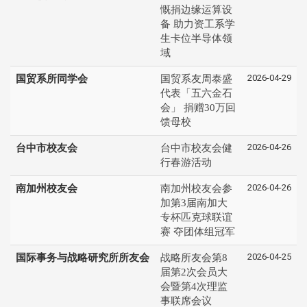
慨捐边缘运算设
备 助力资工系学
生卡位半导体领
域
2026-04-29
国贸系所同学会
国贸系友周泰盛
代表「五六金石
会」 捐赠30万回
馈母校
2026-04-26
台中市校友会
台中市校友会健
行春游活动
2026-04-26
南加州校友会
南加州校友会参
加第3届南加大
专杯匹克球联谊
赛 夺团体组冠军
2026-04-25
国际事务与战略研究所所友会
战略所友会第8
届第2次会员大
会暨第4次理监
事联席会议