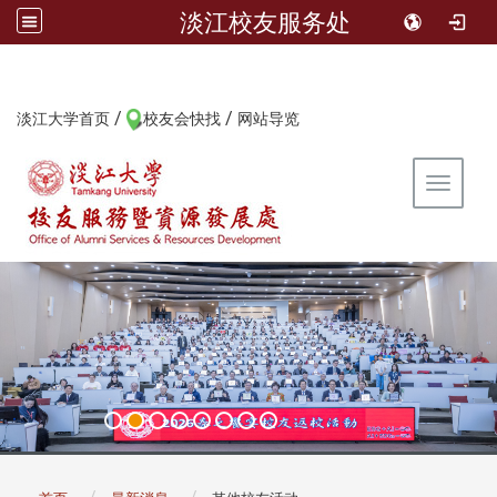
淡江校友服务处
/
/
:::
淡江大学首页
校友会快找
网站导览
Toggle 
:::