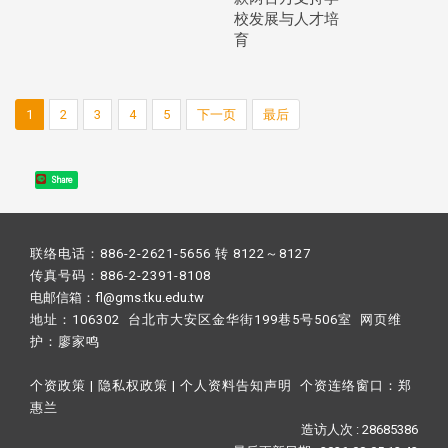
校发展与人才培
育
1
2
3
4
5
下一页
最后
Share
联络电话：886-2-2621-5656 转 8122～8127
传真号码：886-2-2391-8108
电邮信箱：fl@gms.tku.edu.tw
地址：106302 台北市大安区金华街199巷5号506室 网页维
护：
廖家鸣​
个资政策
|
隐私权政策
|
个人资料告知声明
个资连络窗口：
郑
惠兰
造访人次 : 28685386