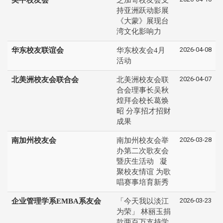
持亚洲跃动影展
《大蒙》展现台
湾文化影响力
2026-04-08
华东校友联谊会
华东校友会4月
活动
2026-04-07
北美洲校友会联合会
北美洲校友会联
合会理事长吴秋
煌拜会校长葛焕
昭 分享招才招财
成果
2026-03-28
南加州校友会
南加州校友会举
办第二次歌友会
暨庆生活动 凝
聚校友情谊 为歌
唱赛事培育新秀
2026-03-23
企业管理学系EMBA系友会
「今天我以淡江
为荣」 林丽玉捐
款两百万支持学