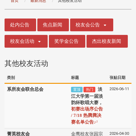
首页
最新消息
其他校友活动
:::
处内公告
焦点新闻
校友会公告
校友会活动
奖学金公告
杰出校友新闻
其他校友活动
类别
标题
张贴日期
2026-06-11
系所友会联合总会
淡
置顶
热门
江大学第一届淡
韵杯歌唱大赛，
初赛出场序公告
/ 7/18 热腾腾决
♪
赛名单公告
²
2026-04-30
菁英校友会
金鹰校友张园宗