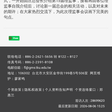
式，一开始由庄总会长介绍第15届理监事，接着再由各位理
监事自我介绍后，讨论新一届总会的相关活动，以及对未来
的期许；在大家热烈交流下，为此次理监事会议画下完美的
句点。
Share
联络电话：886-2-2621-5656 转 8122～8127
传真号码：886-2-2391-8108
电邮信箱：fl@gms.tku.edu.tw
地址：106302 台北市大安区金华街199巷5号506室 网页维
护：
廖家鸣​
个资政策
|
隐私权政策
|
个人资料告知声明
个资连络窗口：
郑
惠兰
造访人次 : 28699620
最后更新日期 :
2026-08-06 15:25