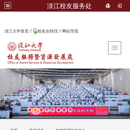
淡江校友服务处
/
/
:::
淡江大学首页
校友会快找
网站导览
Toggle 
:::