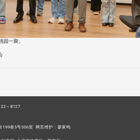
桃园一聚。
会
122～8127
街199巷5号506室 网页维护：
廖家鸣​