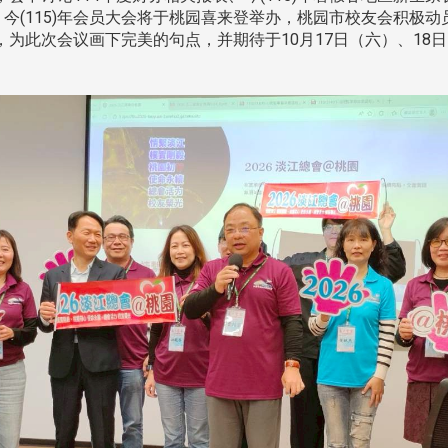
。今(115)年会员大会将于桃园喜来登举办，桃园市校友会积极
为此次会议画下完美的句点，并期待于10月17日（六）、18日