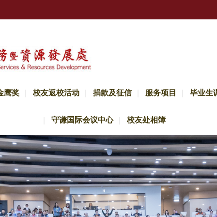
金鹰奖
校友返校活动
捐款及征信
服务项目
毕业生
守谦国际会议中心
校友处相簿