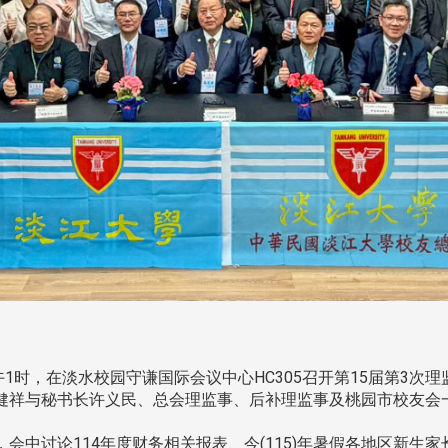
下午1时，在淡水校园守谦国际会议中心HC305召开第15届第3
健祥与秘书长许义民、总会理监事、后补理监事及桃园市校友会
中讨论114年度财务相关报表、今(115)年暑假各地区新生