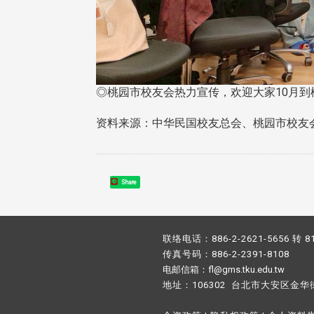
◎桃园市校友会热力宣传，欢迎大家10月到
资料来源：中华民国校友总会、桃园市校友
Share
联络电话：886-2-2621-5656 转 8
传真号码：886-2-2391-8108
电邮信箱：fl@gms.tku.edu.tw
地址：106302 台北市大安区金华