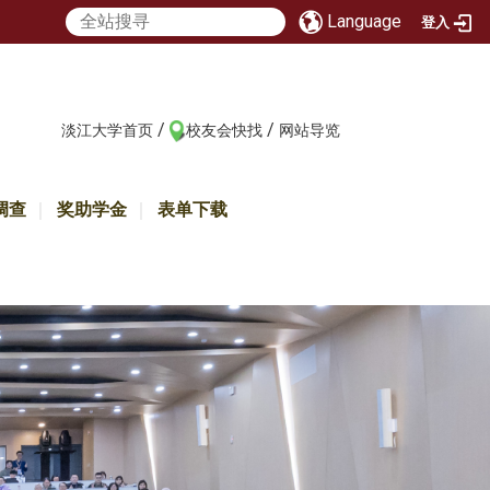
Language
登入
/
/
:::
淡江大学首页
校友会快找
网站导览
调查
奖助学金
表单下载