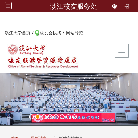
淡江校友服务处
/
/
:::
淡江大学首页
校友会快找
网站导览
Toggle 
:::