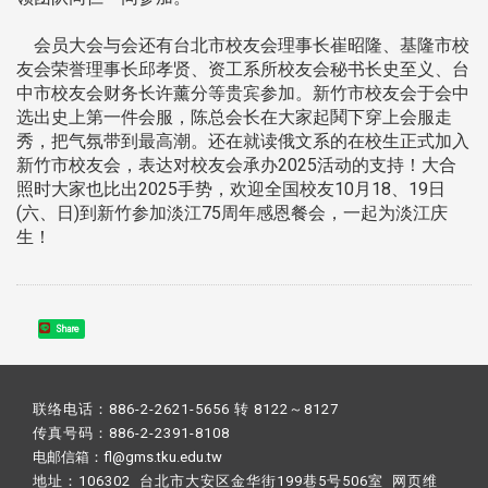
会员大会与会还有台北市校友会理事长崔昭隆、基隆市校
友会荣誉理事长邱孝贤、资工系所校友会秘书长史至义、台
中市校友会财务长许薰分等贵宾参加。新竹市校友会于会中
选出史上第一件会服，陈总会长在大家起鬨下穿上会服走
秀，把气氛带到最高潮。还在就读俄文系的在校生正式加入
新竹市校友会，表达对校友会承办2025活动的支持！大合
照时大家也比出2025手势，欢迎全国校友10月18、19日
(六、日)到新竹参加淡江75周年感恩餐会，一起为淡江庆
生！
Share
联络电话：886-2-2621-5656 转 8122～8127
传真号码：886-2-2391-8108
电邮信箱：fl@gms.tku.edu.tw
地址：106302 台北市大安区金华街199巷5号506室 网页维