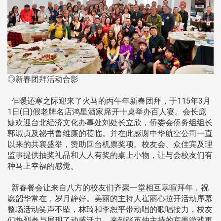
◎新春团拜活动合影
乍暖还寒之际迎来了火马的丙午年新春团拜，于115年3月
1日(日)假老牌名店鸿星酒家席开十桌举办百人宴。会长庞
婕欢迎台北经济文化办事处刘处长立欣，侨委会侨务组组长
郭淑贞及祕书鲁维廉的莅临。并在此感谢中华航空公司一直
以来的共襄盛举，赞助回台机票奖项。校友会、众佳宾及理
监事提供抽奖礼品和人人有奖的桌上小物，让与会校友们有
种马上幸福的感觉。
新春餐会让来自八方的校友们齐聚一堂相互寒暄拜年，祝
愿韶华常在，岁月静好。美丽的主持人崔丽心拉开活动序幕
整场活动笑声不坠，林琦和李恕平带动唱的歌唱接力，校友
们热烈参与展现了动感活力。来到张英仲主持的宾果游戏更