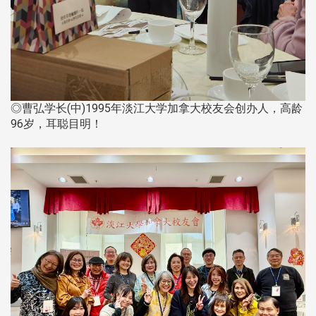
◎曹弘学长(中)1995年淡江大学加拿大校友会创办人，高龄
96岁，耳聪目明！