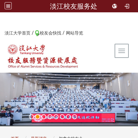
淡江校友服务处
/
/
:::
淡江大学首页
校友会快找
网站导览
Toggle 
:::