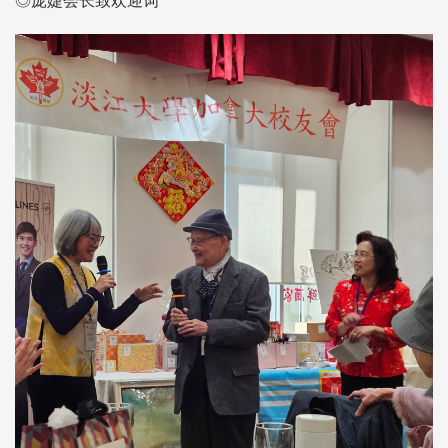
◎庞婕会长致欢迎词