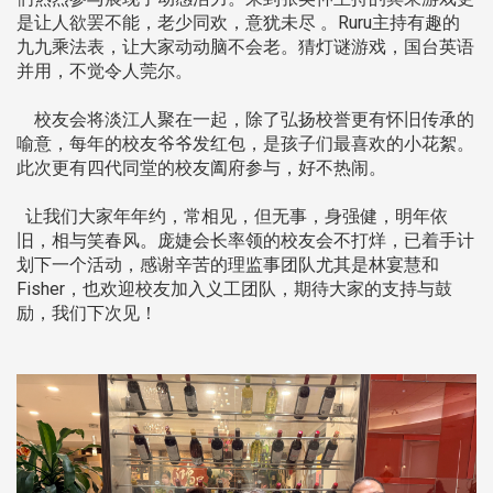
是让人欲罢不能，老少同欢，意犹未尽 。Ruru主持有趣的
九九乘法表，让大家动动脑不会老。猜灯谜游戏，国台英语
并用，不觉令人莞尔。
校友会将淡江人聚在一起，除了弘扬校誉更有怀旧传承的
喻意，每年的校友爷爷发红包，是孩子们最喜欢的小花絮。
此次更有四代同堂的校友阖府参与，好不热闹。
让我们大家年年约，常相见，但无事，身强健，明年依
旧，相与笑春风。庞婕会长率领的校友会不打烊，已着手计
划下一个活动，感谢辛苦的理监事团队尤其是林宴慧和
Fisher，也欢迎校友加入义工团队，期待大家的支持与鼓
励，我们下次见！