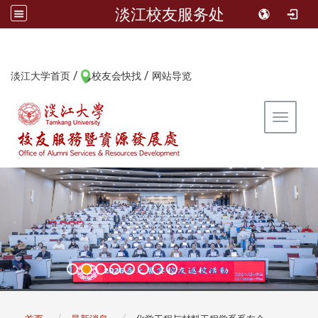
淡江校友服务处
/
/
:::
淡江大学首页
校友会快找
网站导览
Toggle 
:::