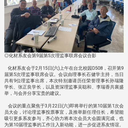
◎化材系友会第9届第5次理监事联席会议合影
化材系友会于2月15日(六)上午在台北校园D508，召开第9
届第5次理监事联席会议。会议由理事长石健学主持，当日
共有9位理监事出席，本次特别邀请历任荣誉理事长孙瑞隆
学长、张正良学长，以及资深理监事吴聪和、李瑞香共襄盛
举，与会并分享宝贵的建议。
会议的重点聚焦于3月22日(六)即将举行的第10届第1次会
员大会，讨论理监事投票事宜，及推举新任理任长，希望能
吸引更多系友参与，齐心协力将本次会员大会圆满完成，也
为第10届理监事的工作注入新动能，进一步促进系友情谊。