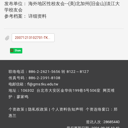
发布单位： 海外地区性校友会--(美)北加州(旧金山)淡江大
学校友会
参考档案： 详细资料
20071213102701-TKU_News_036.doc
Share
联络电话：886-2-2621-5656 转 8122～8127
传真号码：886-2-2391-8108
电邮信箱：fl@gms.tku.edu.tw
地址：106302 台北市大安区金华街199巷5号506室 网页维
护：
廖家鸣​
个资政策
|
隐私权政策
|
个人资料告知声明
个资连络窗口：
郑
惠兰
造访人次 : 28685440