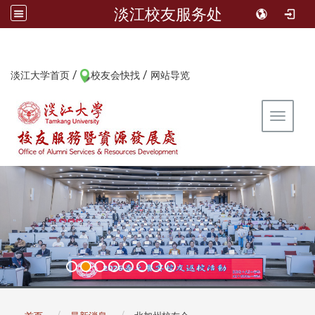
淡江校友服务处
/
/
:::
淡江大学首页
校友会快找
网站导览
Toggle 
:::