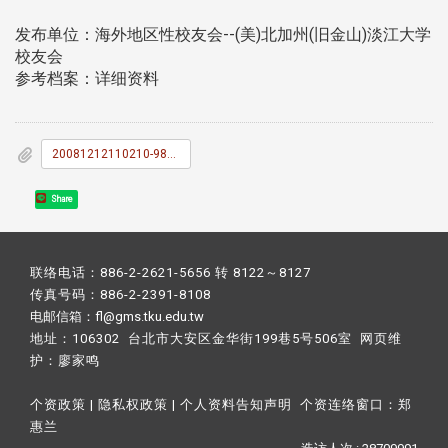
发布单位：海外地区性校友会--(美)北加州(旧金山)淡江大学
校友会
参考档案：详细资料
20081212110210-980117_E5_8C_97_E5_8A_A0_E5_B9_B4_E6_9C_83.doc
Share
联络电话：886-2-2621-5656 转 8122～8127
传真号码：886-2-2391-8108
电邮信箱：fl@gms.tku.edu.tw
地址：106302 台北市大安区金华街199巷5号506室 网页维
护：
廖家鸣​
个资政策
|
隐私权政策
|
个人资料告知声明
个资连络窗口：
郑
惠兰