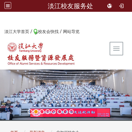
淡江校友服务处
/
/
:::
淡江大学首页
校友会快找
网站导览
Toggle 
:::