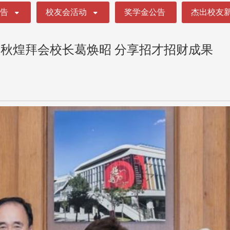
公告
校友会活动
奖学金公告
杰出校友
秋煌拜会校长葛焕昭 分享招才招财成果