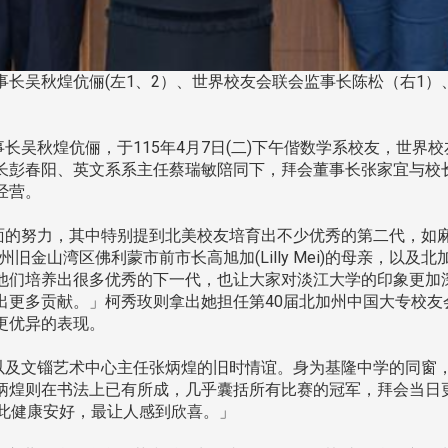
长吴秋煌伉俪(左1、2）、世界校友会联会监事长陈松（右1）
吴秋煌伉俪，于115年4月7日(二)下午偕数学系校友，世界
长彭春阳、英文系系主任蔡瑞敏陪同下，拜会董事长张家宜与校
经营。
力，其中特别提到北美校友培育出不少优秀的第二代，如麻州波斯顿
州旧金山湾区佛利蒙市前市长高旭加(Lilly Mei)的母亲，以及北加州
他们培养出很多优秀的下一代，也让大家对淡江大学的印象更加
出更多贡献。」柯秀玫则拿出她担任第40届北加州中国大专校友
更优异的表现。
及文锱艺术中心主任张炳煌的旧时情谊。身为基隆中学的同窗
炳煌则在书法上已有所成，几乎囊括所有比赛的冠军，拜会当日
彼此健康安好，最让人感到欣喜。」