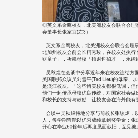
◎英文系金鹰校友，北美洲校友会联合会理事
会董事长张家宜(左3）
英文系金鹰校友，北美洲校友会联合会理事长
北加州校友会前会长柯秀玫，在校友处执行
财童子」，祈愿母校「招财也招才」，永续
吴秋煌在会谈中分享近年来在校友连结方面的努
美国联邦众议员刘雪平(Ted Lieu)的母亲、加
是淡江校友。「这些留美校友都很低调，但
他们一起传承母校优良传统，对国家社会做
和校长的支持与鼓励，让校友会在海外能有
会谈中吴秋煌特地分享与前校长张纮炬，以
人，每学期皆能以优秀成绩拿到奖学金；张
开心在毕业60馀年后再度见面叙旧，互见