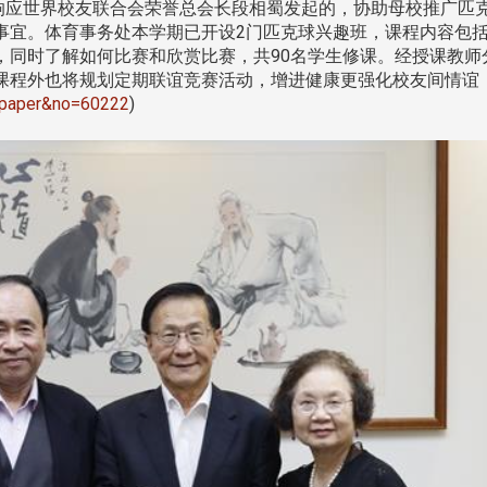
世界校友联合会荣誉总会长段相蜀发起的，协助母校推广匹克球计
事宜。体育事务处本学期已开设2门匹克球兴趣班，课程内容包
，同时了解如何比赛和欣赏比赛，共90名学生修课。经授课教师
程外也将规划定期联谊竞赛活动，增进健康更强化校友间情谊，与
l=epaper&no=60222
)