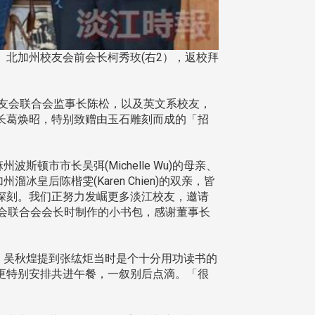
、北加州校友会前会长柯秀玫(右2），返校拜
校友会联合会监事长陈松，以及英文系校友，
长葛焕昭，特别致赠由玉石雕刻而成的「招
市市长吴弭(Michelle Wu)的母亲、
溜冰皇后陈楷雯(Karen Chien)的双亲，皆
深刻。我们正努力发崛更多淡江校友，邀请
会联合会会长时制作的小书包，感谢董事长
，吴秋煌提到张纮炬当时是个十分用功读书的
更特别安排共进午餐，一叙别后点滴。「很