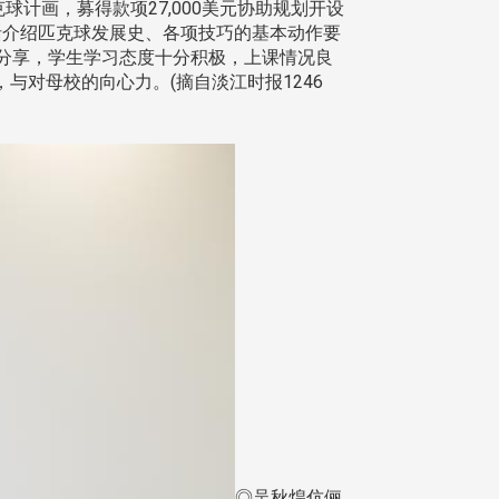
画，募得款项27,000美元协助规划开设
括介绍匹克球发展史、各项技巧的基本动作要
分享，学生学习态度十分积极，上课情况良
对母校的向心力。(摘自淡江时报1246
◎吴秋煌伉俪