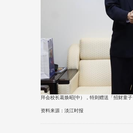
拜会校长葛焕昭(中），特则赠送「招财童
资料来源：淡江时报