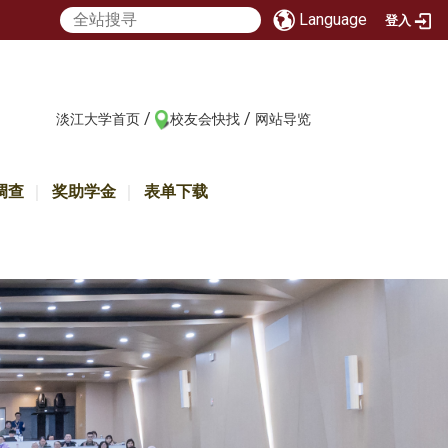
Language
登入
/
/
:::
淡江大学首页
校友会快找
网站导览
调查
奖助学金
表单下载