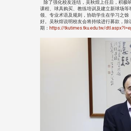
除了强化校友连结，吴秋煌上任后，积极响应
课程、球具购买、教练培训及建立新球场等
领、专业术语及规则，协助学生在学习之馀
好。吴秋煌说明校友会将持续进行募款，除课
期：
https://tkutimes.tku.edu.tw/dtl.aspx?