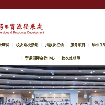
金鹰奖
校友返校活动
捐款及征信
服务项目
毕业生
守谦国际会议中心
校友处相簿