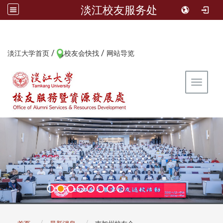
淡江校友服务处
/
/
:::
淡江大学首页
校友会快找
网站导览
Toggle 
:::