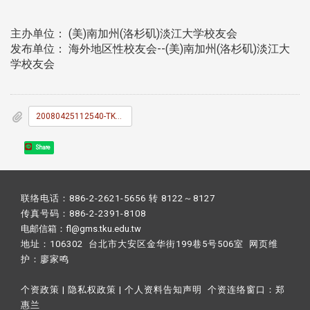
主办单位： (美)南加州(洛杉矶)淡江大学校友会
发布单位： 海外地区性校友会--(美)南加州(洛杉矶)淡江大
学校友会
20080425112540-TKMexicoTripInvitation_5B1_5D.doc
Share
联络电话：886-2-2621-5656 转 8122～8127
传真号码：886-2-2391-8108
电邮信箱：fl@gms.tku.edu.tw
地址：106302 台北市大安区金华街199巷5号506室 网页维
护：
廖家鸣​
个资政策
|
隐私权政策
|
个人资料告知声明
个资连络窗口：
郑
惠兰