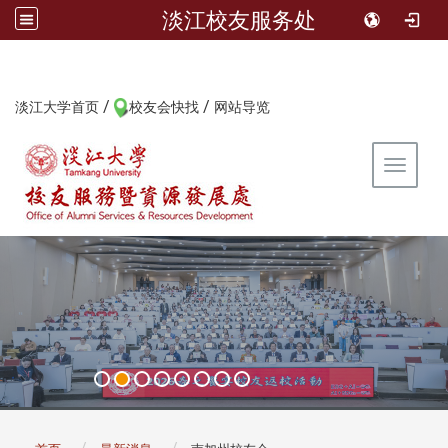
淡江校友服务处
/
/
:::
淡江大学首页
校友会快找
网站导览
Toggle 
:::