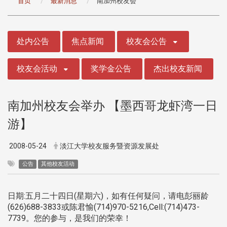
首页
最新消息
南加州校友会
:::
处内公告
焦点新闻
校友会公告
校友会活动
奖学金公告
杰出校友新闻
南加州校友会举办 【墨西哥龙虾湾一日
游】
2008-05-24
淡江大学校友服务暨资源发展处
公告
其他校友活动
日期:五月二十四日(星期六)，如有任何疑问，请电彭丽龄
(626)688-3833或陈君愉(714)970-5216,Cell:(714)473-
7739。您的参与，是我们的荣幸！