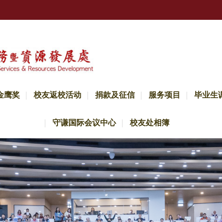
金鹰奖
校友返校活动
捐款及征信
服务项目
毕业生
守谦国际会议中心
校友处相簿