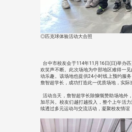
◎匹克球体验活动大合照
台中市校友会于114年11月16日(日)
欢笑声不断。此次场地为中部地区难得一见
动乐趣。该场地也提供24小时线上预约服
詹智超学长，成功打造此一优质场地，实际
活动当天，詹智超学长除慷慨赞助场地外，
加尽兴。校友们越打越投入，整个上午活力
续透过多元运动与交流活动，凝聚校友情谊