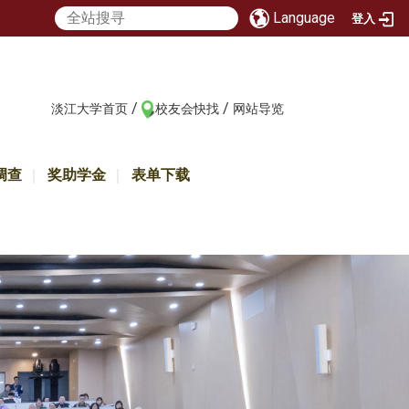
Language
登入
/
/
:::
淡江大学首页
校友会快找
网站导览
调查
奖助学金
表单下载