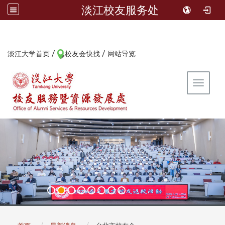
淡江校友服务处
/
/
:::
淡江大学首页
校友会快找
网站导览
Toggle 
:::