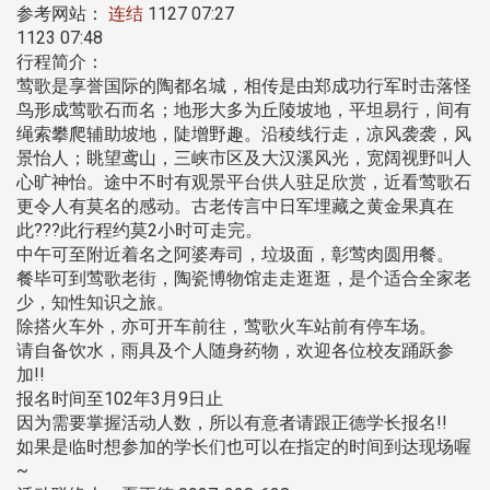
参考网站：
连结
1127 07:27
1123 07:48
行程简介：
莺歌是享誉国际的陶都名城，相传是由郑成功行军时击落怪
鸟形成莺歌石而名；地形大多为丘陵坡地，平坦易行，间有
绳索攀爬辅助坡地，陡增野趣。沿稜线行走，凉风袭袭，风
景怡人；眺望鸢山，三峡市区及大汉溪风光，宽阔视野叫人
心旷神怡。途中不时有观景平台供人驻足欣赏，近看莺歌石
更令人有莫名的感动。古老传言中日军埋藏之黄金果真在
此???此行程约莫2小时可走完。
中午可至附近着名之阿婆寿司，垃圾面，彰莺肉圆用餐。
餐毕可到莺歌老街，陶瓷博物馆走走逛逛，是个适合全家老
少，知性知识之旅。
除搭火车外，亦可开车前往，莺歌火车站前有停车场。
请自备饮水，雨具及个人随身药物，欢迎各位校友踊跃参
加!!
报名时间至102年3月9日止
因为需要掌握活动人数，所以有意者请跟正德学长报名!!
如果是临时想参加的学长们也可以在指定的时间到达现场喔
~