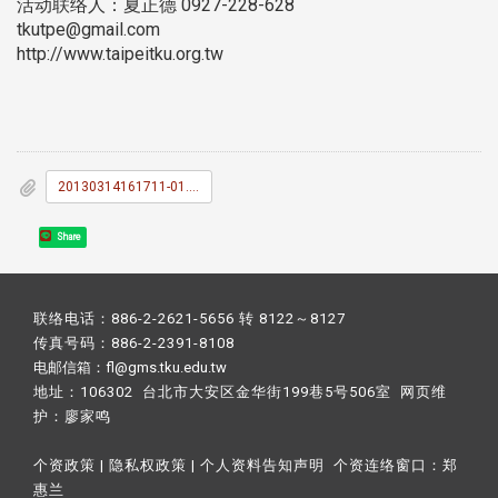
活动联络人：夏正德 0927-228-628
tkutpe@gmail.com
http://www.taipeitku.org.tw
20130314161711-01.JPG
Share
联络电话：886-2-2621-5656 转 8122～8127
传真号码：886-2-2391-8108
电邮信箱：fl@gms.tku.edu.tw
地址：106302 台北市大安区金华街199巷5号506室 网页维
护：
廖家鸣​
个资政策
|
隐私权政策
|
个人资料告知声明
个资连络窗口：
郑
惠兰