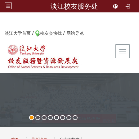
淡江校友服务处
/
/
:::
淡江大学首页
校友会快找
网站导览
Toggle 
:::