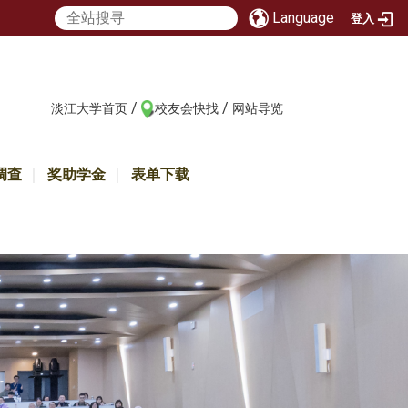
Language
登入
/
/
:::
淡江大学首页
校友会快找
网站导览
调查
奖助学金
表单下载