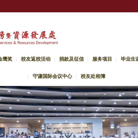
金鹰奖
校友返校活动
捐款及征信
服务项目
毕业生
守谦国际会议中心
校友处相簿