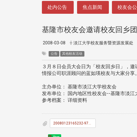
:::
处内公告
焦点新闻
校友会
基隆市校友会邀请校友回乡
2008-03-08
淡江大学校友服务暨资源发展处
公告
其他校友活动
３月８日会员大会日为「校友回乡日」，邀请
情报公司职涯顾问的蓝如瑛校友与大家分享
主办单位： 基隆市淡江大学校友会
发布单位： 国内地区性校友会--基隆市淡江
参考档案： 详细资料
20080123165232-970123letter.doc
Share