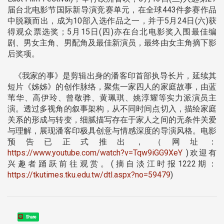
届台北电影节国际新导演竞赛单元，在全球443件参赛作品
中脱颖而出，成为10部入选作品之一，并于5月24日(六)获
得观众票选奖；5月15日(四)亦在台北电影奖入围最佳编
剧、男女主角、男配角及最佳新演员，最终由女主角摘下影
后奖项。
《我家的事》是剪辑出身的潘客印首部执导长片，延续其
短片《姊姊》的创作脉络，聚焦一家四人的家庭故事，由蓝
苇华、高伊玲、曾敬骅、黄珮琪、姚淳耀等实力派演员主
演。透过多视角的叙事架构，从不同时间点切入，描绘家庭
关系的形成与转变，细腻描写存在于家人之间的无条件关爱
与理解，展现潘客印极具创意与情感深度的导演风格。电影
预告已正式推出，（网址：
https://www.youtube.com/watch?v=Tqw9iGG9XeY
)欢迎有
兴趣者踊跃前往观赏。(摘自淡江时报1222期：
https://tkutimes.tku.edu.tw/dtl.aspx?no=59479
)
Share