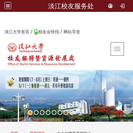
淡江校友服务处
/
/
:::
淡江大学首页
校友会快找
网站导览
Toggle 
:::