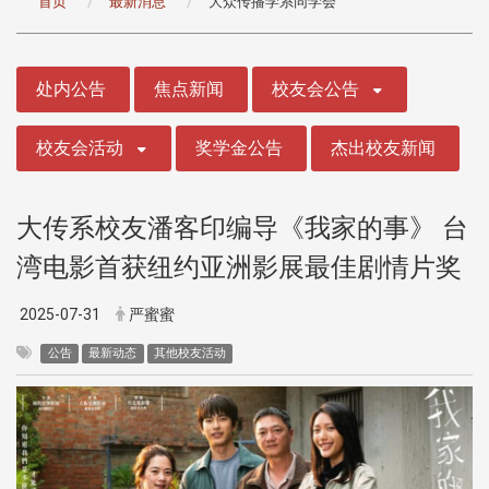
首页
最新消息
大众传播学系同学会
:::
处内公告
焦点新闻
校友会公告
校友会活动
奖学金公告
杰出校友新闻
大传系校友潘客印编导《我家的事》 台
湾电影首获纽约亚洲影展最佳剧情片奖
2025-07-31
严蜜蜜
公告
最新动态
其他校友活动