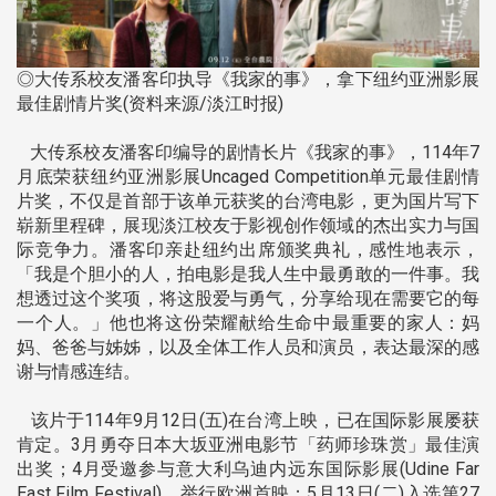
◎大传系校友潘客印执导《我家的事》，拿下纽约亚洲影展
最佳剧情片奖(资料来源/淡江时报)
大传系校友潘客印编导的剧情长片《我家的事》，114年7
月底荣获纽约亚洲影展Uncaged Competition单元最佳剧情
片奖，不仅是首部于该单元获奖的台湾电影，更为国片写下
崭新里程碑，展现淡江校友于影视创作领域的杰出实力与国
际竞争力。潘客印亲赴纽约出席颁奖典礼，感性地表示，
「我是个胆小的人，拍电影是我人生中最勇敢的一件事。我
想透过这个奖项，将这股爱与勇气，分享给现在需要它的每
一个人。」他也将这份荣耀献给生命中最重要的家人：妈
妈、爸爸与姊姊，以及全体工作人员和演员，表达最深的感
谢与情感连结。
该片于114年9月12日(五)在台湾上映，已在国际影展屡获
肯定。3月勇夺日本大坂亚洲电影节「药师珍珠赏」最佳演
出奖；4月受邀参与意大利乌迪内远东国际影展(Udine Far
East Film Festival)，举行欧洲首映；5月13日(二)入选第27