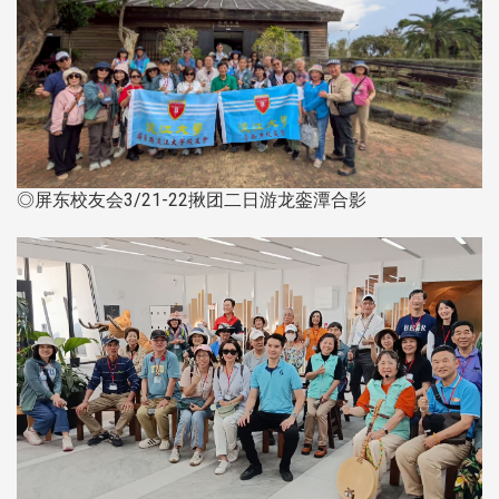
◎屏东校友会3/21-22揪团二日游龙銮潭合影