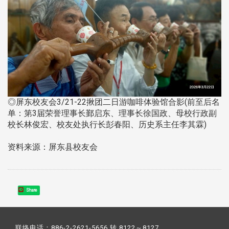
◎屏东校友会3/21-22揪团二日游咖啡体验馆合影(前至后名
单：第3届荣誉理事长鄞启东、理事长徐国政、母校行政副
校长林俊宏、校友处执行长彭春阳、历史系主任李其霖)
资料来源：屏东县校友会
Share
联络电话：886-2-2621-5656 转 8122～8127