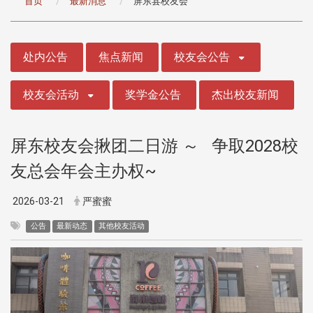
首页
最新消息
屏东县校友会
:::
处内公告
焦点新闻
校友会公告
校友会活动
奖学金公告
杰出校友新闻
屏东校友会揪团二日游 ～ 争取2028校
友总会年会主办权~
2026-03-21
严蜜蜜
公告
最新动态
其他校友活动