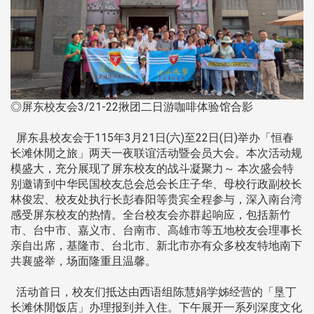
◎屏东校友会3/21-22揪团二日游咖啡体验馆合影
屏东县校友会于115年3月21日(六)至22日(日)举办「恒春
长滩休閒之旅」两天一夜联谊活动暨会员大会。本次活动规
模盛大，充分展现了屏东校友的战斗凝聚力～ 本次盛会特
别邀请到中华民国校友总会总会长庄子华、母校行政副校长
林俊宏、校友处执行长彭春阳等贵宾全程参与，深入南台湾
感受屏东校友的热情。全台校友会亦群起响应，包括新竹
市、台中市、嘉义市、台南市、高雄市等五地校友会理事长
亲自出席，基隆市、台北市、新北市亦有众多校友特地南下
共襄盛举，场面隆重且温馨。
活动首日，校友们抵达由西语组陈慧娟学姊经营的「垦丁
长滩休閒饭店」办理报到并入住。下午展开一系列深度文化