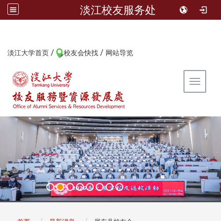
淡江校友服务处
/
/
:::
淡江大学首页
校友会快找
网站导览
Toggle 
:::