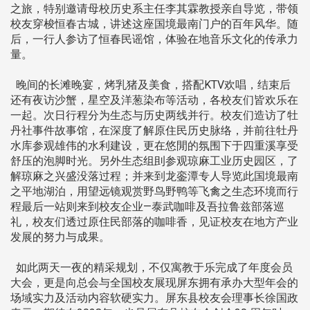
之旅，特别邀请母校历史系主任李其霖教授亲自导览，带领
校友穿梭恒春古城，讲述这座国境最南门户的百年风华。随
后，一行人参访了恒春民谣馆，体验在地音乐文化的传承力
量。
晚间的长滩晚宴，烤乳猪及美食，搭配KTV欢唱，结束后
还有夜访沙蟹，星空及洋葱染布等活动，各校友们皆欢乐在
一起。次日行程分为生态与历史两线并行。校友们造访了牡
丹社事件故事馆，在深度了解原住民历史脉络，并前往牡丹
水库参观雄伟的水利建设，更在悠閒的氛围下于四重溪享受
舒压的泡脚时光。另外生态组刞参观琼麻工业历史园区，了
解琼麻之兴盛没落过程；并来到龙銮潭专人导览此国境最南
之平地湖泊，用望远镜观赏野鸟野鸭等飞禽之生态环境而行
程最后一站则来到校友企业—泰武咖啡及吾拉鲁兹部落巡
礼，校友们透过原住民部落的咖啡香，见证校友在地方产业
发展的努力与成果。
如此两天一夜的精采规划，不仅寓教于乐完成了年度会员
大会，更是向总会与全国校友展现屏东拥有承办大型年会的
场域实力及活动内容软硬实力。屏东县校友会理事长徐国政