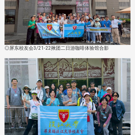
◎屏东校友会3/21-22揪团二日游咖啡体验馆合影