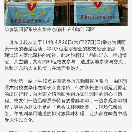
◎参观国贸系校友华伟杰(前排右4)咖啡园区
屏东县校友会于114年4月26日(六)至27日(日)举办为期两
天一夜的春游活动，串联3位返乡创业的校友经营据点，展
现淡江人落地深耕的精神。此次旅程以「品味屏东、串起情
谊」为主轴，共有约30位校友参与，透过实地参访与交流，
体验屏东的人文风情与在地产业魅力。
活动第一站上午10点在泰武乡屏东咖啡园区集合，由国贸
系杰出校友华伟杰学长亲自接待。伟杰学长更特别延后原定
的出国行程，向大家介绍他回乡创办咖啡园区的初心与历
程。校友们一边品嚐屏东特有的香醇咖啡，一边参观咖啡制
程，更举办趣味十足的「色香味杯测比赛」，现场气氛热
络。午餐则享用地道的排湾族风味料理，让大家在味蕾中感
受原住民文化。