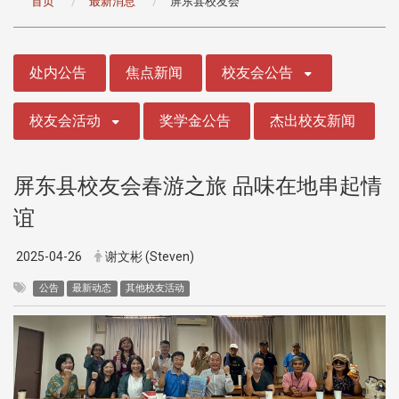
首页
最新消息
屏东县校友会
:::
处内公告
焦点新闻
校友会公告
校友会活动
奖学金公告
杰出校友新闻
屏东县校友会春游之旅 品味在地串起情
谊
2025-04-26
谢文彬 (Steven)
公告
最新动态
其他校友活动