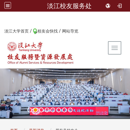
淡江校友服务处
/
/
:::
淡江大学首页
校友会快找
网站导览
Toggle 
:::