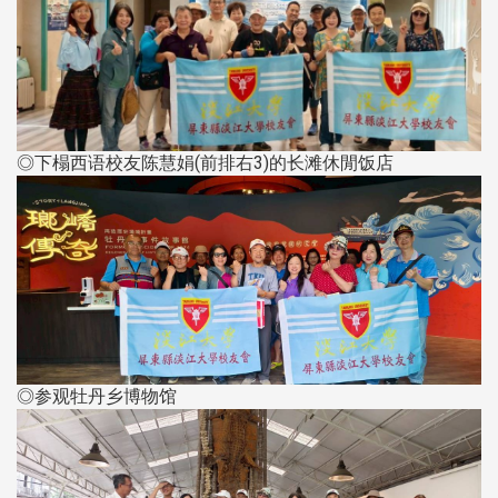
◎下榻西语校友陈慧娟(前排右3)的长滩休閒饭店
◎参观牡丹乡博物馆