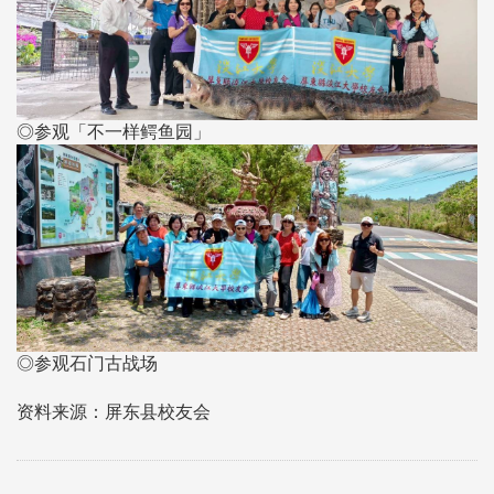
◎参观「不一样鳄鱼园」
◎参观石门古战场
资料来源：屏东县校友会