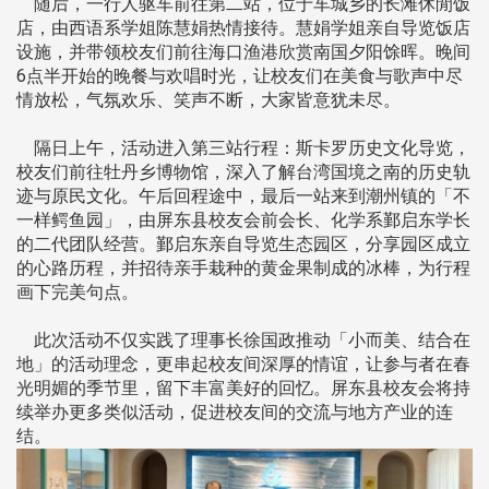
随后，一行人驱车前往第二站，位于车城乡的长滩休閒饭
店，由西语系学姐陈慧娟热情接待。慧娟学姐亲自导览饭店
设施，并带领校友们前往海口渔港欣赏南国夕阳馀晖。晚间
6点半开始的晚餐与欢唱时光，让校友们在美食与歌声中尽
情放松，气氛欢乐、笑声不断，大家皆意犹未尽。
隔日上午，活动进入第三站行程：斯卡罗历史文化导览，
校友们前往牡丹乡博物馆，深入了解台湾国境之南的历史轨
迹与原民文化。午后回程途中，最后一站来到潮州镇的「不
一样鳄鱼园」，由屏东县校友会前会长、化学系鄞启东学长
的二代团队经营。鄞启东亲自导览生态园区，分享园区成立
的心路历程，并招待亲手栽种的黄金果制成的冰棒，为行程
画下完美句点。
此次活动不仅实践了理事长徐国政推动「小而美、结合在
地」的活动理念，更串起校友间深厚的情谊，让参与者在春
光明媚的季节里，留下丰富美好的回忆。屏东县校友会将持
续举办更多类似活动，促进校友间的交流与地方产业的连
结。