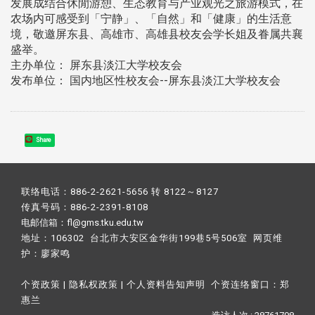
发展成结合休閒游憩、生态教育与产业观光之旅游模式，在
农场内可感受到「宁静」、「自然」和「健康」的生活意
境，敬邀屏东县、高雄市、高雄县校友会学长姐及眷属共襄
盛举。
主办单位： 屏东县淡江大学校友会
发布单位： 国内地区性校友会--屏东县淡江大学校友会
Share
联络电话：886-2-2621-5656 转 8122～8127
传真号码：886-2-2391-8108
电邮信箱：fl@gms.tku.edu.tw
地址：106302 台北市大安区金华街199巷5号506室 网页维
护：
廖家鸣​
个资政策
|
隐私权政策
|
个人资料告知声明
个资连络窗口：
郑
惠兰