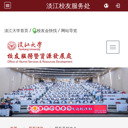
淡江校友服务处
/
/
:::
淡江大学首页
校友会快找
网站导览
Toggle 
:::