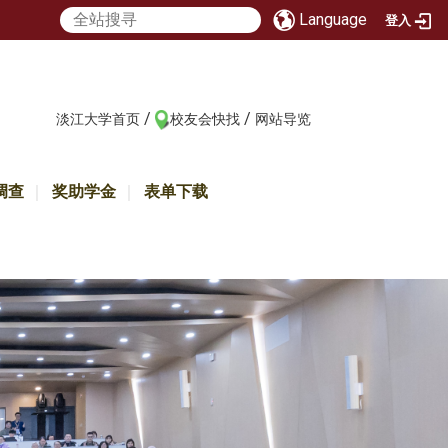
Language
登入
/
/
:::
淡江大学首页
校友会快找
网站导览
调查
奖助学金
表单下载