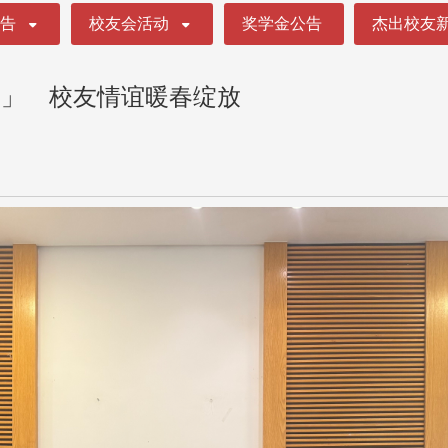
公告
校友会活动
奖学金公告
杰出校友
响」 校友情谊暖春绽放