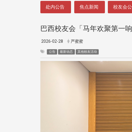
:::
处内公告
焦点新闻
校友会
巴西校友会「马年欢聚第一
2026-02-28
严蜜蜜
公告
最新动态
其他校友活动