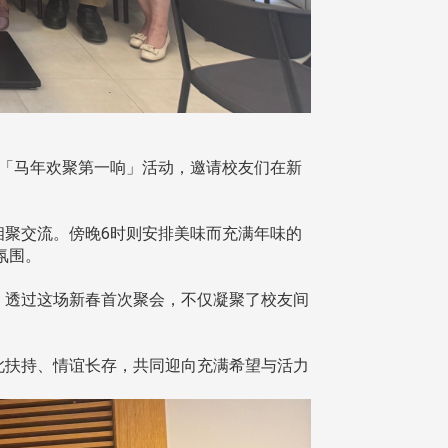
lho)举办「马年欢聚第一响」活动，邀请校友们在新
聚交流。傍晚6时则安排美味而充满年味的
氛围。
。透过这场新春首次聚会，不仅凝聚了校友间
此扶持、情谊长存，共同迎向充满希望与活力