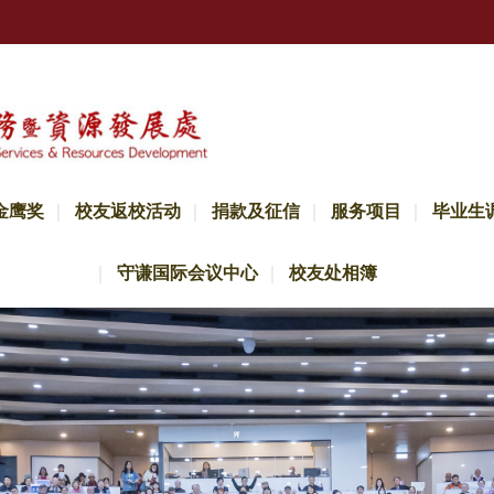
金鹰奖
校友返校活动
捐款及征信
服务项目
毕业生
守谦国际会议中心
校友处相簿