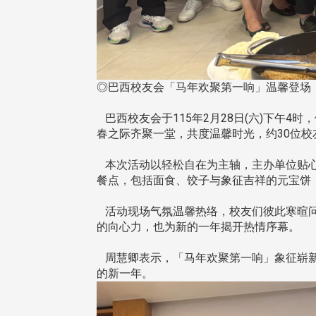
◎巴西校友会「马年欢聚第一响」温馨登场，
巴西校友会于115年2月28日(六)下午4时，假
春之际齐聚一堂，共度温馨时光，约30位校
本次活动以轻松自在为主轴，主办单位贴心
餐点，包括面食、饺子与象征吉祥的元宝饼
活动现场气氛温馨热络，校友们彼此寒暄问
的向心力，也为新的一年揭开热情序幕。
周慧卿表示，「马年欢聚第一响」象征崭新
的新一年。