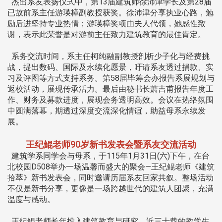
杰出系友表扬仪式中，第13届建筑师徐沛津学长及第28届
已故前系主任游瑛樟副教授获奖。徐沛津分享执业心路，勉
励后进坚持专业热情；游瑛樟奖项由夫人代领，她感性致
谢，表示此荣誉是对游前主任致力建筑教育的最佳肯定。
系务交流时间，系主任柯纯融副教授剖析少子化与经费挑
战，提出数码、国际及永续化愿景，吁请系友透过捐款、实
习及评图等方式支持系务。第58届毕筹会亦报告系展规划与
返校活动，展现传承活力。最后由秘书长萧吉甫报告年度工
作、财务及募款进度，展现会务透明高效。会议在热络氛围
中圆满落幕，期透过深度交流深化情谊，助益母系永续发
展。
王纪鲲老师90岁新书发表会暨系友交流活动
建筑学系同学会与母系，于115年1月31日(六)下午，在台
北校园D508举办一场温馨而盛大的聚会—王纪鲲老师《建筑
拾萃》新书发表会，同时邀请历届系友回家共叙。整场活动
不仅是新书分享，更像是一场跨越世代的建筑人团聚，充满
温度与感动。
王纪鲲老师长年投入建筑教育与研究，近三十载的教学生