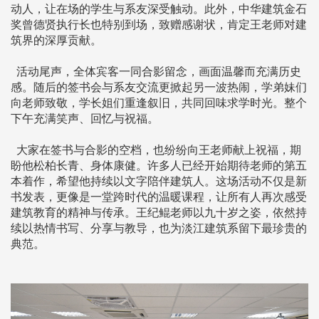
动人，让在场的学生与系友深受触动。此外，中华建筑金石
奖曾德贤执行长也特别到场，致赠感谢状，肯定王老师对建
筑界的深厚贡献。
活动尾声，全体宾客一同合影留念，画面温馨而充满历史
感。随后的签书会与系友交流更掀起另一波热闹，学弟妹们
向老师致敬，学长姐们重逢叙旧，共同回味求学时光。整个
下午充满笑声、回忆与祝福。
大家在签书与合影的空档，也纷纷向王老师献上祝福，期
盼他松柏长青、身体康健。许多人已经开始期待老师的第五
本着作，希望他持续以文字陪伴建筑人。这场活动不仅是新
书发表，更像是一堂跨时代的温暖课程，让所有人再次感受
建筑教育的精神与传承。王纪鲲老师以九十岁之姿，依然持
续以热情书写、分享与教导，也为淡江建筑系留下最珍贵的
典范。