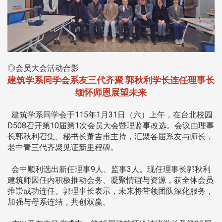
◎会员大会活动合影
建筑学系同学会系友三代齐聚 郭秋利学长连任理事长
缅怀师恩展望未来
建筑学系同学会于115年1月31日（六）上午，在台北校园
D508召开第10届第1次会员大会暨理监事改选。会议由理事
长郭秋利召集、秘书长萧吉甫主持，汇聚各届系友与师长，
老中青三代齐聚见证新里程碑。
会中顺利选出新任理事9人、监事3人。现任理事长郭秋利
建筑师因任内积极推动会务、凝聚情谊与资源，获全体会员
推崇成功连任。郭理事长表示，未来将带领团队深化服务，
加强与母系连结，共创双赢。