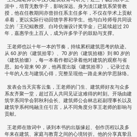
涯中，培育无数学子，影响深远。身为淡江建筑系荣誉教
授，他在任教期间亦曾担任系主任多年，不仅在学术上贡献
卓着，更以实际行动回馈学界和学生。他与白玲师母共同设
立的「王纪鲲教授、白玲伉俪设计奖学金」已延续超过 20
年，嘉惠学生上百人，成为许多学子的鼓励与支撑。
王老师也以十年一本的节奏，持续累积建筑思考的轨迹。
从 60 岁的《建筑拾零》、70 岁的《建筑拾穗》到 80 岁的
《建筑拾缀》，每一本着作都记录着他对建筑的观察与省
思。如今迎来 90 岁，他再度出版《建筑拾萃》，记录过去
十年的人生与建筑心得，完整呈现他一路走来的学思脉络。
发表会当天宾客云集，王老师的门生、建筑师好友与众多
系友齐聚一堂，超过百人共同见证这难得的时刻。开场由建
筑学系同学会郭秋利会长、建筑师公会林志崧副理事长以及
建筑学系柯纯融主任引言，从不同角度分享王老师的影响与
贡献。
王老师在致词中，谈到本书的出版缘起、创作历程以及多
年来在建筑、家庭与教育之间的心境转折。他的分享真挚且