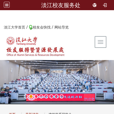
淡江校友服务处
/
/
:::
淡江大学首页
校友会快找
网站导览
Toggle 
:::