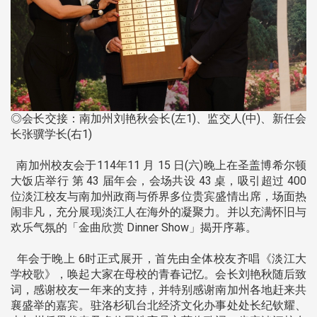
◎会长交接：南加州刘艳秋会长(左1)、监交人(中)、新任会
长张骥学长(右1)
南加州校友会于114年11 月 15 日(六)晚上在圣盖博希尔顿
大饭店举行 第 43 届年会，会场共设 43 桌，吸引超过 400
位淡江校友与南加州政商与侨界多位贵宾盛情出席，场面热
闹非凡，充分展现淡江人在海外的凝聚力。并以充满怀旧与
欢乐气氛的「金曲欣赏 Dinner Show」揭开序幕。
年会于晚上 6时正式展开，首先由全体校友齐唱《淡江大
学校歌》，唤起大家在母校的青春记忆。会长刘艳秋随后致
词，感谢校友一年来的支持，并特别感谢南加州各地赶来共
襄盛举的嘉宾。驻洛杉矶台北经济文化办事处处长纪钦耀、