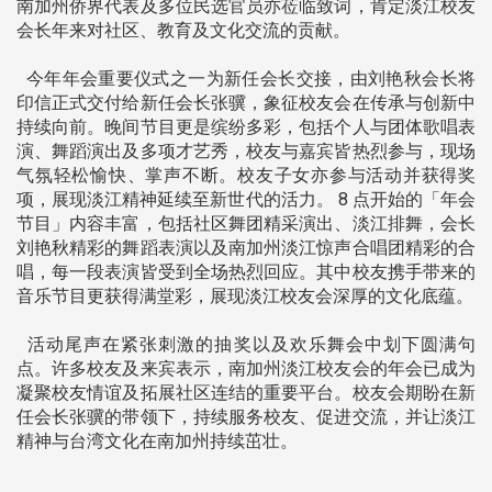
南加州侨界代表及多位民选官员亦莅临致词，肯定淡江校友
会长年来对社区、教育及文化交流的贡献。
今年年会重要仪式之一为新任会长交接，由刘艳秋会长将
印信正式交付给新任会长张骥，象征校友会在传承与创新中
持续向前。晚间节目更是缤纷多彩，包括个人与团体歌唱表
演、舞蹈演出及多项才艺秀，校友与嘉宾皆热烈参与，现场
气氛轻松愉快、掌声不断。校友子女亦参与活动并获得奖
项，展现淡江精神延续至新世代的活力。 8 点开始的「年会
节目」内容丰富，包括社区舞团精采演出、淡江排舞，会长
刘艳秋精彩的舞蹈表演以及南加州淡江惊声合唱团精彩的合
唱，每一段表演皆受到全场热烈回应。其中校友携手带来的
音乐节目更获得满堂彩，展现淡江校友会深厚的文化底蕴。
活动尾声在紧张刺激的抽奖以及欢乐舞会中划下圆满句
点。许多校友及来宾表示，南加州淡江校友会的年会已成为
凝聚校友情谊及拓展社区连结的重要平台。校友会期盼在新
任会长张骥的带领下，持续服务校友、促进交流，并让淡江
精神与台湾文化在南加州持续茁壮。