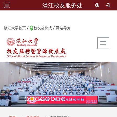
淡江校友服务处
/
/
:::
淡江大学首页
校友会快找
网站导览
Toggle 
:::