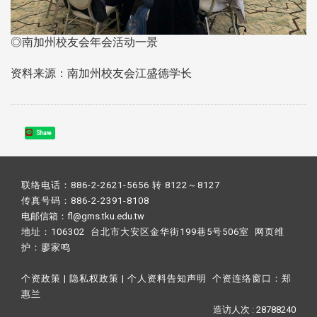
◎南加州校友会年会活动一景
资料来源：南加州校友会江盛德学长
Share
联络电话：886-2-2621-5656 转 8122～8127
传真号码：886-2-2391-8108
电邮信箱：fl@gms.tku.edu.tw
地址：106302 台北市大安区金华街199巷5号506室 网页维
护：
廖家鸣​
个资政策
|
隐私权政策
|
个人资料告知声明
个资连络窗口：
郑
惠兰
造访人次 : 28788240