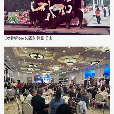
◎刘艳秋会长团队舞蹈演出