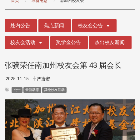
首页
最新消息
南加州校友会
:::
处内公告
焦点新闻
校友会公告
校友会活动
奖学金公告
杰出校友新闻
张骥荣任南加州校友会第 43 届会长
2025-11-15
严蜜蜜
公告
最新动态
其他校友活动