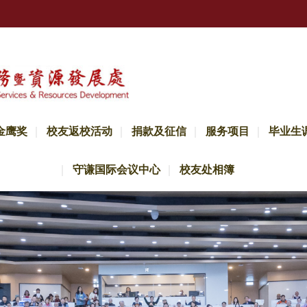
金鹰奖
校友返校活动
捐款及征信
服务项目
毕业生
守谦国际会议中心
校友处相簿