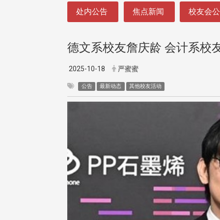
:::
处内公告
焦点新闻
校友会
德文系校友詹庆龄 会计系校
2025-10-18
严蜜蜜
公告
最新动态
其他校友活动