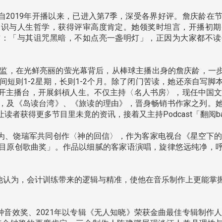
2019年开播以来，已进入第7季，深受各界好评。詹庆龄在
知识与人生哲学，获得评审高度肯定。她领奖时坦言，开播初期
信：「与其诅咒黑暗，不如点亮一盏明灯」，正因为大家都不读
总监，在光鲜亮丽的萤光幕背后，从棒球主播出身的詹庆龄，一
间短则1-2星期，长则1-2个月。除了闭门苦读，她还亲自写
开主播台，开展斜槓人生。不仅主持〈名人书房〉，现任中国文化
，及《岛读台湾》、《旅读的理由》，晋身畅销书作家之列。
读者获得更多节目里未竟的资讯，接着又主持Podcast「翻阅b
、饶瑞军共同创作〈神的回信〉，作为客家电视台《星空下的
目原创歌曲奖」。作品以细腻的客家语演唱，旋律悠远纯净，
认为，会计训练带来的逻辑与精准，使他在音乐制作上更能掌
效奖、2021年以专辑《无人知晓》荣获金曲最佳专辑制作人