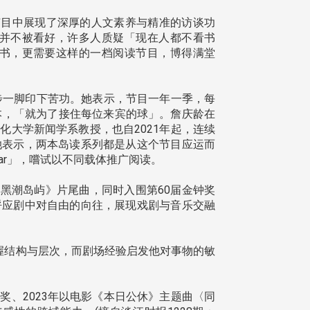
节目中展现了深厚的人文素养与精准的访谈功
并不被看好，许多人质疑「现在人都不看书
书，更需要这样的一档阅读节目，博得满堂
步一脚印下苦功。她表示，节目一年一季，每
脚本，「就为了接住每位来宾的球」。詹庆龄在
大学新闻学系教授，也自2021年起，连续
她表示，两本岛读系列都是从这个节目应运而
ar」，嚐试以不同载体推广阅读。
黑潮岛屿》片尾曲，同时入围第60届金钟奖
呼应剧中对自由的向往，展现戏剧与音乐交融
握结构与层次，而剧场经验启发他对事物的敏
奖、2023年以电影《本日公休》主题曲〈同