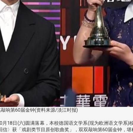
敲响第60届金钟(资料来源/淡江时报)
10月18日(六)圆满落幕，本校德国语文学系(现为欧洲语文学系
回信〉获「戏剧类节目原创歌曲奖」，双双敲响第60届金钟，堪