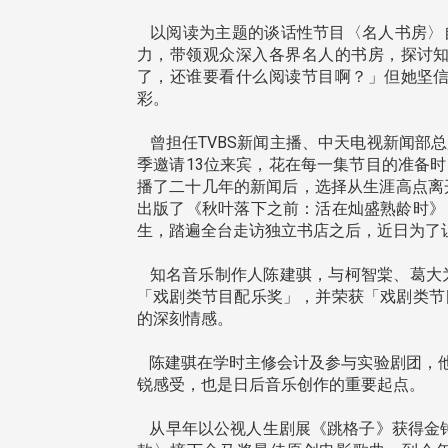
以阅读为主题的谈话性节目〈名人书房〉自
力，带领观众深入各界名人的书房，探讨
了，还谁要看什么阅读节目啊？」但她坚
彩。
曾担任TVBS新闻主播、中天电视新闻部
季邀请13位来宾，花在每一集节目的准备时
播了二十几年的新闻后，选择从生涯高点离
出版了《秋叶落下之前：活在灿盛熟龄时》
生，踏遍全台走访独立书店之后，近日为了让
知名音乐制作人陈建骐，与柯智棠、葛大为
「戏剧类节目配乐奖」，并荣获「戏剧类节
的深刻情感。
陈建骐在学时主修会计及参与实验剧团，他
锐感受，也是日后音乐创作的重要起点。
从早年以公视人生剧展《跳格子》获得金钟音