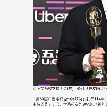
◎德文系校友詹庆龄(右)、会计系校友陈建骐
第60届广播电视金钟奖颁奖典礼于114年
主持人奖」，会计学系校友陈建骐以〈神的