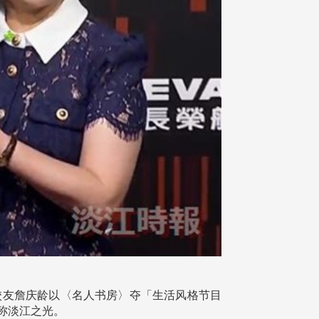
)校友詹庆龄以〈名人书房〉夺「生活风格节目
称淡江之光。