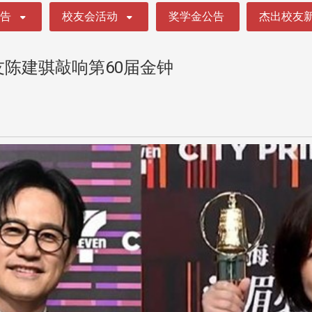
公告
校友会活动
奖学金公告
杰出校友
友陈建骐敲响第60届金钟