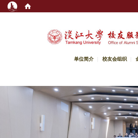
:::
单位简介
校友会组织