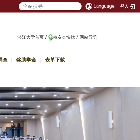
Language
登入
/
/
:::
淡江大学首页
校友会快找
网站导览
调查
奖助学金
表单下载