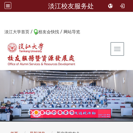
淡江校友服务处
/
/
:::
淡江大学首页
校友会快找
网站导览
Toggle 
:::