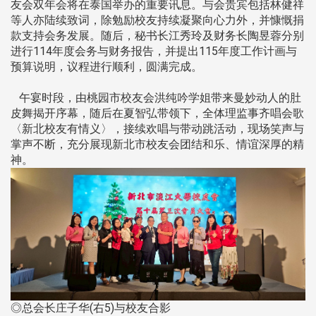
友会双年会将在泰国举办的重要讯息。与会贵宾包括林健祥
等人亦陆续致词，除勉励校友持续凝聚向心力外，并慷慨捐
款支持会务发展。随后，秘书长江秀玲及财务长陶昱蓉分别
进行114年度会务与财务报告，并提出115年度工作计画与
预算说明，议程进行顺利，圆满完成。
午宴时段，由桃园市校友会洪纯吟学姐带来曼妙动人的肚
皮舞揭开序幕，随后在夏智弘带领下，全体理监事齐唱会歌
〈新北校友有情义〉，接续欢唱与带动跳活动，现场笑声与
掌声不断，充分展现新北市校友会团结和乐、情谊深厚的精
神。
◎总会长庄子华(右5)与校友合影