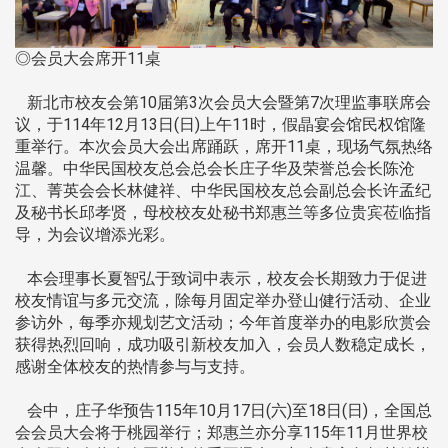
◎会员大会席开11桌
新北市校友会第10届第3次会员大会暨第7次理监事联席会
议，于114年12月13日(日)上午11时，假晶宴会馆民权馆隆
重举行。本次会员大会出席踊跃，席开11桌，现场气氛热络
温馨。中华民国校友总会总会长庄子华及荣誉总会长陈沧
江、菁英会会长林健祥、中华民国校友总会副总会长许孟纪
及秘书长邱孝贤，母校校友处秘书郑惠兰等多位贵宾莅临指
导，为会议增添光彩。
本会理事长夏智弘于致词中表示，校友会长期致力于促进
校友情谊与多元交流，除每月固定举办登山健行活动、企业
参访外，每季亦规划艺文活动；今年首度举办的电影欣赏会
获得热烈回响，成功吸引新校友加入，会员人数稳定成长，
感谢全体校友的热情参与与支持。
会中，庄子华预告115年10月17日(六)至18日(日)，全国总
会会员大会将于桃园举行；郑惠兰亦分享115年11月世界校