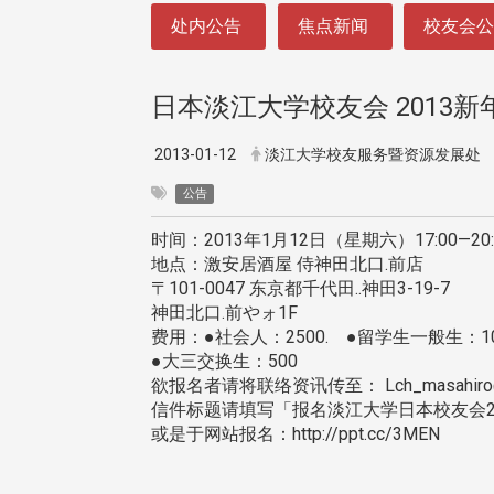
:::
处内公告
焦点新闻
校友会
日本淡江大学校友会 2013新
2013-01-12
淡江大学校友服务暨资源发展处
公告
时间：2013年1月12日（星期六）17:00—20:
地点：激安居酒屋 侍神田北口.前店
〒101-0047 东京都千代田..神田3-19-7
神田北口.前やォ1F
费用：●社会人：2500. ●留学生一般生：10
●大三交换生：500
欲报名者请将联络资讯传至： Lch_masahiro@h
信件标题请填写「报名淡江大学日本校友会2
或是于网站报名：http://ppt.cc/3MEN