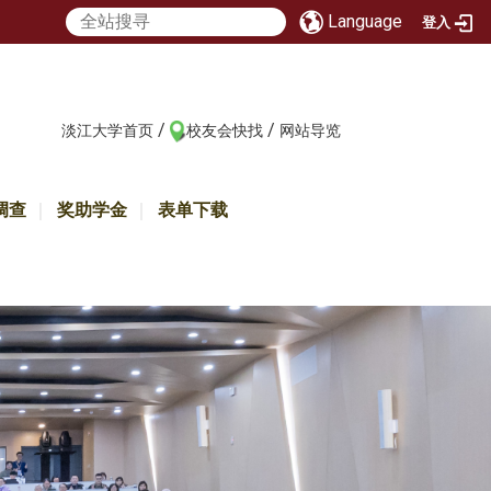
Language
登入
/
/
:::
淡江大学首页
校友会快找
网站导览
调查
奖助学金
表单下载