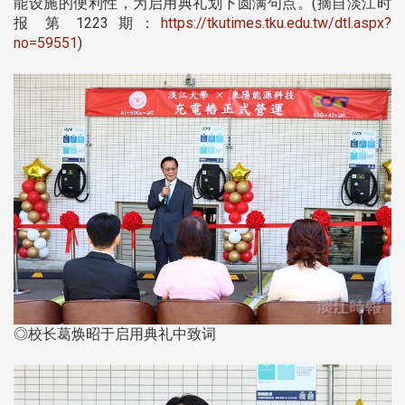
能设施的便利性，为启用典礼划下圆满句点。(摘自淡江时
报 第 1223 期：
https://tkutimes.tku.edu.tw/dtl.aspx?
no=59551
)
◎校长葛焕昭于启用典礼中致词