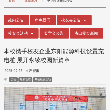
首页
最新消息
中华民国校友总会
:::
处内公告
焦点新闻
校友会公告
校友会活动
奖学金公告
杰出校友新闻
本校携手校友企业东阳能源科技设置充
电桩 展开永续校园新篇章
2025-09-16
严蜜蜜
公告
最新动态
其他校友活动