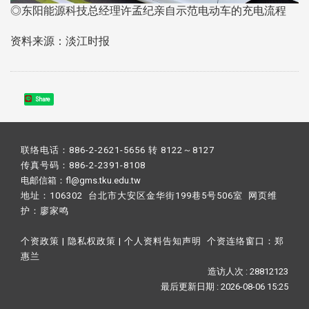
◎东阳能源科技总经理许孟纪亲自示范电动车的充电流程
资料来源：淡江时报
Share
联络电话：886-2-2621-5656 转 8122～8127
传真号码：886-2-2391-8108
电邮信箱：fl@gms.tku.edu.tw
地址：106302 台北市大安区金华街199巷5号506室 网页维
护：
廖家鸣​
个资政策
|
隐私权政策
|
个人资料告知声明
个资连络窗口：
郑
惠兰
造访人次 : 28812123
最后更新日期 :
2026-08-06 15:25