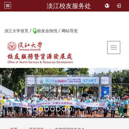
淡江校友服务处
/
/
:::
淡江大学首页
校友会快找
网站导览
Toggle 
:::