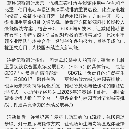
葛焕昭致词时表示，汽机车碳排放在能源使用中佔有相当
比重，使用电动车是迈向净零碳排的重要途径。此次充电桩
的设置，象征本校在打造「绿色永续校园」方面再进一步，
提供师生更多绿能交通选择。他肯定东阳能源科技长期投入
绿能解决方案，结合ESG、SDGS与AI技术，让减碳推动更
有效率；并特别感谢许孟纪对母校的支持与回馈，此次更率
领企业团队与本校合作，经过半年多的努力，最终促成充电
桩正式启用，为校园永续注入新动能。
许孟纪致词时指出，回馈母校是校友的责任，建置充电桩
正是实践联合国永续发展目标（SDGs）的具体行动，包括
SDG7「可负担的洁净能源」、SDG12「负责任的消费与生
产」及SDG17「夥伴关系」，更能有效地减少校园碳排放。
他承诺未来将持续优化系统，推动智慧化与低碳化的能源管
理模式，协助母校逐步达成2025年净零碳排目标。同时希
望将此模式推广至全台，与更多企业与校园面对节能减碳挑
战，打造具竞争力的永续发展典范。
活动最后，许孟纪亲自示范电动车的充电流程，包括启动
步骤、灯号显示与操作方式，让现场师生与贵宾直观体验绿