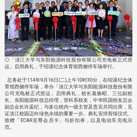
◎「淡江大学与东阳能源科技股份有限公司充电桩正式营
运」启用典礼，于绍谟纪念体育馆西侧停车场举行。
总务处于114年9月16日(二)上午10时30分，在绍谟纪念体
育馆西侧停车场，举办「淡江大学与东阳能源科技股份有限
公司充电桩正式营运」启用典礼，校长葛焕昭、三位副校
长、东阳能源科技总经理，管科系校友，中华民国校友总会
副总会长许孟纪，与多位校内一级主管及贵宾共同出席，见
证淡江校园迈向绿色永续的重要一步。典礼安排剪䌽仪式、
致赠「ECAR至尊会员卡」与折扣券，以及电动车充电示
范。