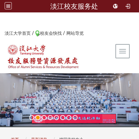
淡江校友服务处
/
/
:::
淡江大学首页
校友会快找
网站导览
Toggle 
:::