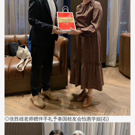
◎张胜雄老师赠伴手礼予泰国校友会怡惠学姐(右)