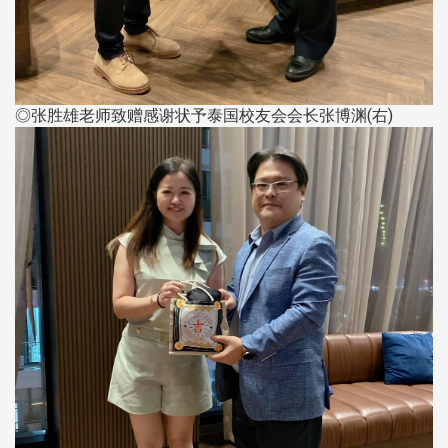
◎张胜雄老师致赠感谢状予泰国校友会会长张博渊(右)