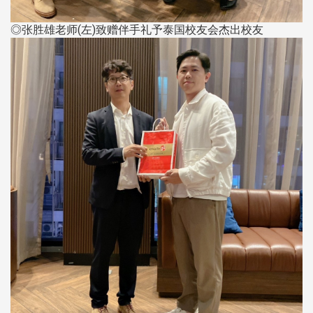
◎张胜雄老师(左)致赠伴手礼予泰国校友会杰出校友