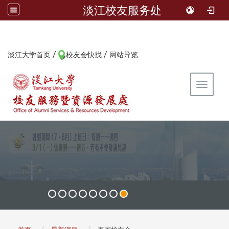
淡江校友服务处
/
/
:::
淡江大学首页
校友会快找
网站导览
Toggle 
:::