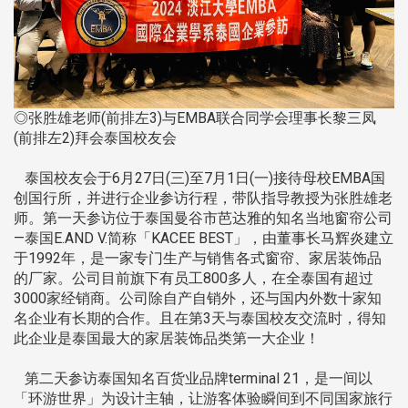
◎张胜雄老师(前排左3)与EMBA联合同学会理事长黎三凤
(前排左2)拜会泰国校友会
泰国校友会于6月27日(三)至7月1日(一)接待母校EMBA国
创国行所，并进行企业参访行程，带队指导教授为张胜雄老
师。第一天参访位于泰国曼谷市芭达雅的知名当地窗帘公司
—泰国E.AND V.简称「KACEE BEST」，由董事长马辉炎建立
于1992年，是一家专门生产与销售各式窗帘、家居装饰品
的厂家。公司目前旗下有员工800多人，在全泰国有超过
3000家经销商。公司除自产自销外，还与国内外数十家知
名企业有长期的合作。且在第3天与泰国校友交流时，得知
此企业是泰国最大的家居装饰品类第一大企业！
第二天参访泰国知名百货业品牌terminal 21，是一间以
「环游世界」为设计主轴，让游客体验瞬间到不同国家旅行