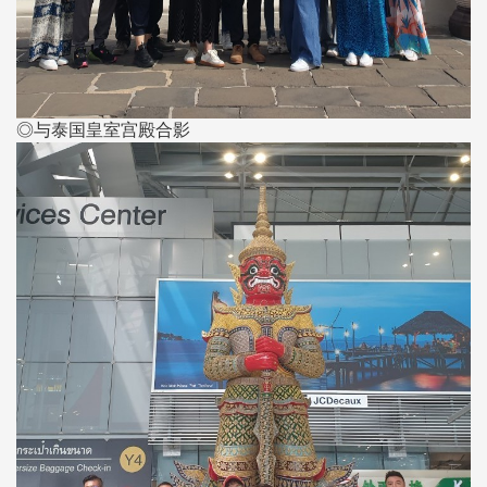
◎与泰国皇室宫殿合影