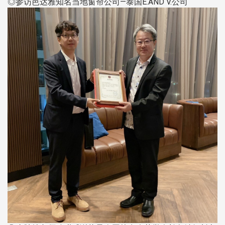
◎参访芭达雅知名当地窗帘公司—泰国E.AND V.公司