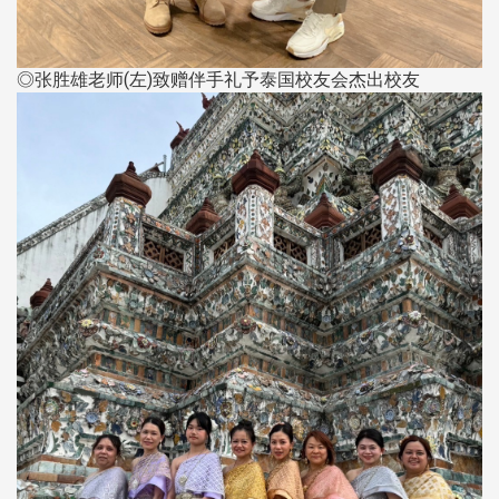
◎张胜雄老师(左)致赠伴手礼予泰国校友会杰出校友