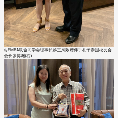
◎EMBA联合同学会理事长黎三凤致赠伴手礼予泰国校友会
会长张博渊(右)