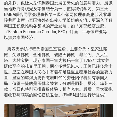
的乐趣。也让人见识到泰国发展国际化的创意与潜力。感佩
当地政府将观光及零售结合为一，值得我们学习。第三天，
EMBA联合同学会理事长黎三凤带领两位理事高惠芸及黎珮
玲共同出席与泰国海外杰出校友学长姐的交流，更深入了解
泰国正积极推动各领域的产业发展，如「东部经济走廊」
（Eastern Economic Corridor, EEC）计画，半导体产业等，
以振兴泰国经济。
第四天参访行程为泰国皇室宫殿，主要分为：皇家法藏
殿、尖鼎佛殿、金刚佛殿、碧隆天神殿、藏经阁、八大宝
塔、大雄宝殿，现存泰国王室为拉玛一室于1782年建立并
延续至今的扎克里王朝，两个多世纪以来，王位已经传承十
世。皇室在泰国人民心中有着举足轻重且稳定社会的重要力
量，皇室的辉煌历史伴随着时代的变迁陪伴着所有泰国人
民。值得一提的是玉佛金镂衣，分别是雨装、夏装、凉装三
款，当日也特别安排泰服体验，相当充实。最后一天大家抱
着收获与满满的回忆搭机返台。(EMBA国创国行所提供)