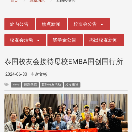
首页
最新消息
泰国校友会
:::
处内公告
焦点新闻
校友会公告
校友会活动
奖学金公告
杰出校友新闻
泰国校友会接待母校EMBA国创国行所
2024-06-30
谢文彬
公告
最新动态
其他校友活动
校友报导