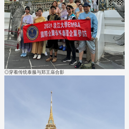
◎穿着传统泰服与郑王庙合影