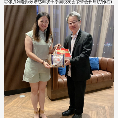
◎张胜雄老师致赠感谢状予泰国校友会荣誉会长詹镇纲(右)