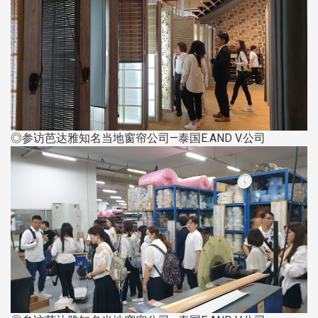
◎参访芭达雅知名当地窗帘公司—泰国E.AND V.公司