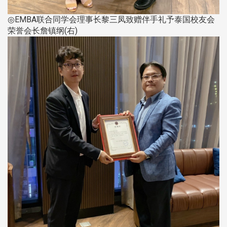
◎EMBA联合同学会理事长黎三凤致赠伴手礼予泰国校友会
荣誉会长詹镇纲(右)