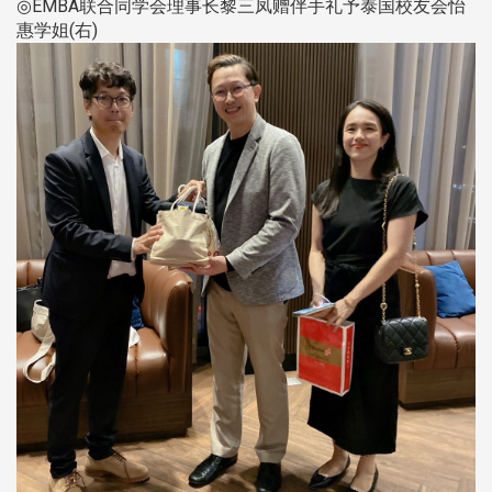
◎EMBA联合同学会理事长黎三凤赠伴手礼予泰国校友会怡
惠学姐(右)