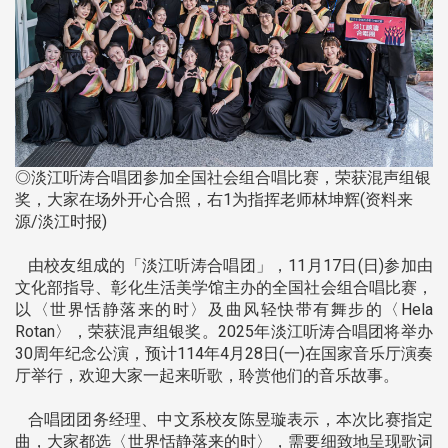
◎淡江听涛合唱团参加全国社会组合唱比赛，荣获混声组银
奖，大家在场外开心合照，右1为指挥老师林坤辉(资料来
源/淡江时报)
由校友组成的「淡江听涛合唱团」，11月17日(日)参加由
文化部指导、彰化生活美学馆主办的全国社会组合唱比赛，
以〈世界恬静落来的时〉及曲风轻快带有舞步的〈Hela
Rotan〉，荣获混声组银奖。2025年淡江听涛合唱团将举办
30周年纪念公演，预计114年4月28日(一)在国家音乐厅演奏
厅举行，欢迎大家一起来听歌，聆赏他们的音乐故事。
合唱团团务经理、中文系校友陈昱璇表示，本次比赛指定
曲，大家都选〈世界恬静落来的时〉，需要细致地呈现歌词