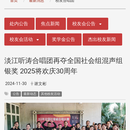
首页
最新消息
校友合唱团
:::
处内公告
焦点新闻
校友会公告
校友会活动
奖学金公告
杰出校友新闻
淡江听涛合唱团再夺全国社会组混声组
银奖 2025将欢庆30周年
2024-11-30
谢文彬
公告
最新动态
其他校友活动