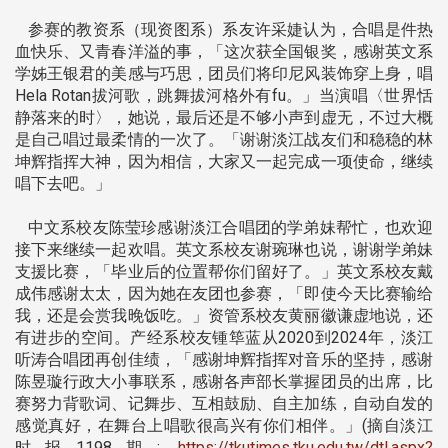
参赛的教资系（现资图系）系友许采婕认为，合唱是件热
血快乐、又青春洋溢的事，「这次获全国银奖，感谢英文系
学姊王银君的美感与巧思，团员们将印尼风装饰穿上身，唱
Hela Rotan拔河歌，跳舞拔河格外有fu。」当演唱〈世界恬
静落来的时〉，她说，最后还是不够小声到虚无，不过大概
是自己唱过最柔情的一次了。「谢谢淡江战友们和稳稳的林
坤辉指挥大神，因为相信，大家又一起完成一项使命，继续
唱下去吧。」
中文系校友陈莹珍感谢淡江合唱团的学弟妹帮忙，也欢迎
接下来继续一起欢唱。英文系校友谢琬琳也说，谢谢学弟妹
支援比赛，「毕业后的位置帮你们留好了。」英文系校友戴
成伟感谢太太，因为她在友团也参赛，「即使今天比赛输给
我，还是会赏我晚饭吃。」资管系校友黄丽徽谦虚地说，还
有进步的空间。产经系校友锺筚蓝从2020到2024年，淡江
听涛合唱团再创佳绩，「感谢坤辉指挥对音乐的坚持，感谢
陈昱璇行政大小事联系，感谢各声部长掌握团员的出席，比
赛努力背歌词、记舞步、互相鼓励、自主加练，自动自发的
感觉真好，在舞台上唱歌很高兴有你们相伴。」(摘自淡江
时报1198期:
https://tkutimes.tku.edu.tw/dtl.aspx?