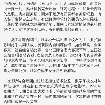
中的内心戏，自选曲〈Hela Rotan〉则须载歌载舞。两首歌
曲一静一动，风格样貌完全迥异。练习过程中，印象最深刻
的是歌曲需搭配舞蹈，因为不是所有团员都有舞蹈细胞，有
人私下发起自主加练。有些舞跳得较好的团员也热心陪练，
「最终呈现的视觉效果很吸睛，而内心的澎湃情绪也获得良
好传达，觉得这阵子以来，所有的加班都值得了。」
「淡江听涛合唱团」以本校合唱团毕业校友为主，并招募
歌唱好手共同组成，屡获国内合唱赛佳绩，如金嗓奖、全国
客家、社会组合唱比赛、台北国际合唱大赛冠军等，全国社
会组合唱赛曾得过3次金奖及3次银奖。2023年代表台湾参
加印尼峇里岛「亚洲合唱总冠军大奖赛」，博得满场观众喝
采，成功传扬台湾好声音。合唱团也每年在台北国家音乐厅
举办年度公演，以音色醇美及技巧纯熟着称。
淡江听涛合唱团由杜明远担任艺术总监，数学系校友林坤
辉任指挥，并在辅仁大学音乐系博士班专攻指挥。1998年
创团至今，团员们因为爱合唱，将前前后后跨越多届的学长
姐和学弟妹聚集在一起，每周末相约练习，这次也邀请在校
合唱团成员一起参与。