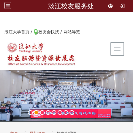
淡江校友服务处
/
/
:::
淡江大学首页
校友会快找
网站导览
Toggle 
:::