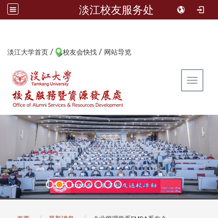
淡江校友服务处
/
/
:::
淡江大学首页
校友会快找
网站导览
Toggle 
:::