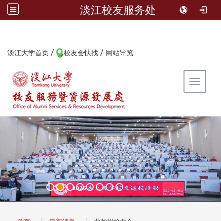
淡江校友服务处
/
/
:::
淡江大学首页
校友会快找
网站导览
Toggle 
:::