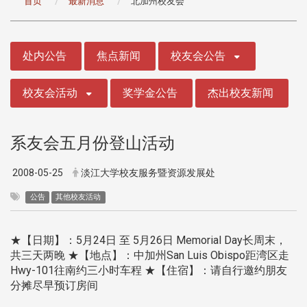
首页
最新消息
北加州校友会
:::
处内公告
焦点新闻
校友会公告
校友会活动
奖学金公告
杰出校友新闻
系友会五月份登山活动
2008-05-25
淡江大学校友服务暨资源发展处
公告
其他校友活动
★【日期】：5月24日 至 5月26日 Memorial Day长周末，
共三天两晚 ★【地点】：中加州San Luis Obispo距湾区走
Hwy-101往南约三小时车程 ★【住宿】：请自行邀约朋友
分摊尽早预订房间