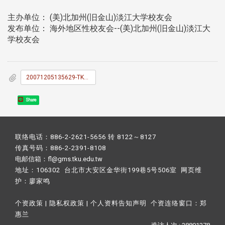
主办单位： (美)北加州(旧金山)淡江大学校友会
发布单位： 海外地区性校友会--(美)北加州(旧金山)淡江大
学校友会
20071205135629-TKU_News_034.doc
Share
联络电话：886-2-2621-5656 转 8122～8127
传真号码：886-2-2391-8108
电邮信箱：fl@gms.tku.edu.tw
地址：106302 台北市大安区金华街199巷5号506室 网页维
护：
廖家鸣​
个资政策
|
隐私权政策
|
个人资料告知声明
个资连络窗口：
郑
惠兰