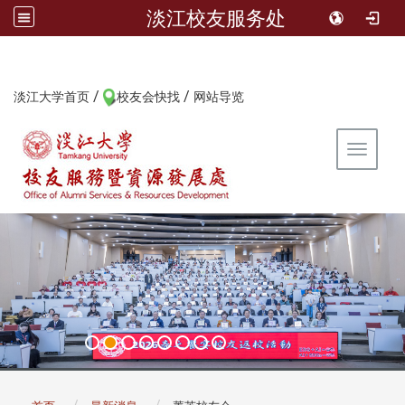
淡江校友服务处
/
/
:::
淡江大学首页
校友会快找
网站导览
Toggle 
:::