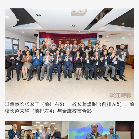
◎董事长张家宜（前排右5）、校长葛焕昭（前排左5）、前
校长赵荣耀（前排左4）与金鹰校友合影