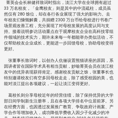
菁英会会长林健祥致词时指出，淡江大学在全球拥有超过
33 万名校友，「金鹰校友」则是其中的中流砥柱，成员虽
然仅有 280 馀位，却在各行各业展现了强大的影响力。去
年校友们慷慨解囊，共捐赠 2300 万台币给母校进行书卷广
场景观改善工程，充分展现了对母校发展的高度认同与支
持。接着说明参访活动重点在于观摩校友企业在高科技零组
件领域的技术实力，期许未来每一年都能举办类似活动，不
仅帮助校友企业成长，更能进一步回馈母校，协助母校变得
更好。
张董事长致词时，以创办人伉俪设置熊猫讲座的原因，系
因讲者皆在国际学术具有相当贡献，妙喻菁英会员在淡江校
友中的优异表现获得肯定。感谢校友贡献之馀，张董事长也
特别邀请校友们有空多回母校走走，除了感受校园的美，也
能对淡江提出各项建议，一起让淡江变得更好。
葛校长则分享母校近年的经营佳绩，除了保持优异的大学
部日间学制新生注册率，且在各项大学排名中位居前茅。另
在经费方面，也因透过发展推广教育、争取政府计画案、产
学合作等增加收入，成功降低学费收入因少子化减少的冲