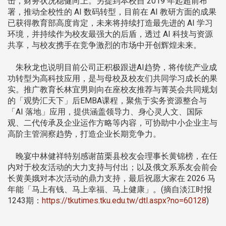
击，财务状况稳健向上。另提到本校自 2019 年起超前布
署，推动全校性的 AI 数码转型，目前在 AI 教研方面的成果
已获得教育部高度肯定，未来将持续打造最先进的 AI 学习
环境，并持续作为校友最强大的后盾，透过 AI 科技与资源
共享，与校友携手在竞争激烈的市场中开创辉煌未来。
朱秋龙也说明目前公司正积极跟进AI趋势，将传统产业成
功转型为高科技应用，是与母校及校友们共同学习成长的果
实。推广教育长林宜男则向在座校友推荐与菁英会共同规划
的「观势汇天下」后EMBA课程，聚焦于实务资源整合与
「AI 落地」应用，提供涵盖领导力、身心灵人文、国际
观、二代传承及企业运作方略等内容，可协助中小企业主与
高阶主管洞察趋势，打造企业长期竞争力。
晚宴中林健祥特别感谢苗栗县校友会理事长黄锦榜，在任
内对于校友活动的大力支持与付出；以及俄文系系友会前会
长黄美娥对本次活动的鼎力支持，最后祝愿大家在 2026 马
年能「马上有钱、马上幸福、马上健康」。(摘自淡江时报
1243期：
https://tkutimes.tku.edu.tw/dtl.aspx?no=60128
)