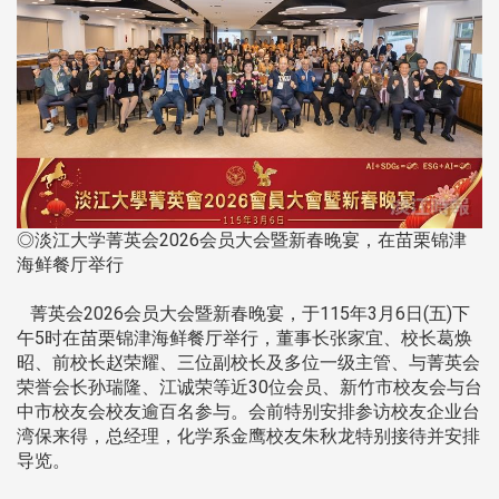
◎淡江大学菁英会2026会员大会暨新春晚宴，在苗栗锦津
海鲜餐厅举行
菁英会2026会员大会暨新春晚宴，于115年3月6日(五)下
午5时在苗栗锦津海鲜餐厅举行，董事长张家宜、校长葛焕
昭、前校长赵荣耀、三位副校长及多位一级主管、与菁英会
荣誉会长孙瑞隆、江诚荣等近30位会员、新竹市校友会与台
中市校友会校友逾百名参与。会前特别安排参访校友企业台
湾保来得，总经理，化学系金鹰校友朱秋龙特别接待并安排
导览。