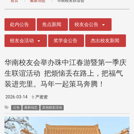
首页
最新消息
华南校友联谊会
:::
处内公告
焦点新闻
校友会公告
校友会活动
奖学金公告
杰出校友新闻
华南校友会举办珠中江春游暨第一季庆
生联谊活动 把烦恼丢在路上，把福气
装进兜里。马年一起策马奔腾！
2026-03-14
严蜜蜜
公告
最新动态
其他校友活动