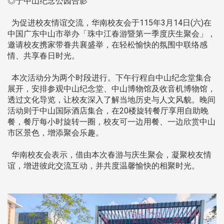
◎于中山纪念公园合影
为促进校友情谊交流，华南校友会于115年3月14日(六)在
中国广东中山市举办「珠中江春游暨第一季度庆生聚会」，
邀请校友携家带眷共襄盛举，在轻松愉快的氛围中联络感
情、共享春日时光。
本次活动分为两个时段进行。下午行程自中山纪念堂集合
展开，安排参观中山纪念堂、中山博物馆及收音机博物馆，
透过文化导览，让校友深入了解当地历史与人文风貌。晚间
活动则于中山国际酒店集合，在20楼旋转餐厅享用自助晚
餐，餐厅每小时旋转一圈，校友可一边用餐、一边欣赏中山
市区景色，增添聚会乐趣。
华南校友会表示，借由本次春游与庆生聚会，凝聚校友情
谊，增进彼此交流互动，并共度温馨愉快的相聚时光。