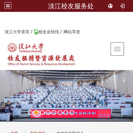
淡江校友服务处
/
/
:::
淡江大学首页
校友会快找
网站导览
Toggle 
:::