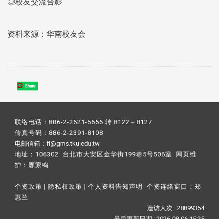
◎校友交流合影
资料来源：华南校友会
Share
联络电话：886-2-2621-5656 转 8122～8127
传真号码：886-2-2391-8108
电邮信箱：fl@gms.tku.edu.tw
地址：106302 台北市大安区金华街199巷5号506室 网页维
护：
廖家鸣​
个资政策
|
隐私权政策
|
个人资料告知声明
个资连络窗口：
郑
惠兰
造访人次 : 28899354
最后更新日期 :
2026-08-06 15:25