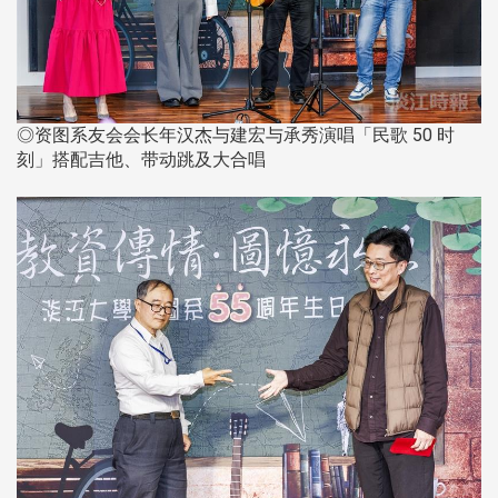
◎资图系友会会长年汉杰与建宏与承秀演唱「民歌 50 时
刻」搭配吉他、带动跳及大合唱