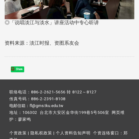
◎「说唱淡江与淡水」讲座活动中专心听讲
资料来源：淡江时报、资图系友会
Share
联络电话：886-2-2621-5656 转 8122～8127
传真号码：886-2-2391-8108
电邮信箱：fl@gms.tku.edu.tw
地址：106302 台北市大安区金华街199巷5号506室 网页维
护：
廖家鸣​
个资政策
|
隐私权政策
|
个人资料告知声明
个资连络窗口：
郑