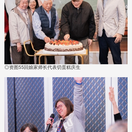
◎资图55回娘家师长代表切蛋糕庆生