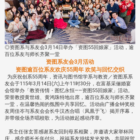
◎资图系与系友会3月14日举办「资图55回娘家」活动，逾
百位系友与师长齐聚一堂
资图系友会3月活动
资图逾百位系友欢庆55周年 欢笑与回忆交织
为庆祝创系55周年，资讯与图书馆学系与教资／资图系系
友会于115年3月14日(六)上午11时30分，在富基采俪婚宴
会馆举办「教资传情・图忆永恒——资图55回娘家」活动。
荣誉教授黄世雄、黄鸿珠特地出席，逾百位系友与师长齐聚
一堂，在温馨热闹的氛围中共享回忆。活动由广播金钟奖校
友周佳岑与系友会会长牛汉杰合唱〈凤凰于飞〉揭开序幕，
并带领全场齐唱校歌，为活动掀起感动序章。
系主任张玄菩感谢系友回到母系相聚，并邀请大家举杯同
庆，感念师长长年付出，祝福系友持续发光发热，共同祝贺