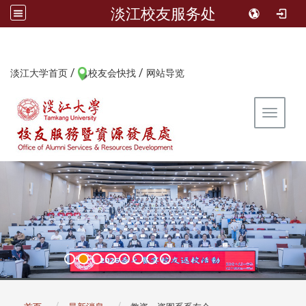
淡江校友服务处
/
/
:::
淡江大学首页
校友会快找
网站导览
Toggle 
:::