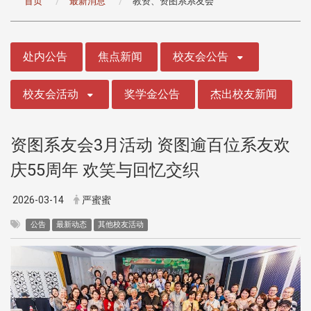
首页
最新消息
教资、资图系系友会
:::
处内公告
焦点新闻
校友会公告
校友会活动
奖学金公告
杰出校友新闻
资图系友会3月活动 资图逾百位系友欢
庆55周年 欢笑与回忆交织
2026-03-14
严蜜蜜
公告
最新动态
其他校友活动