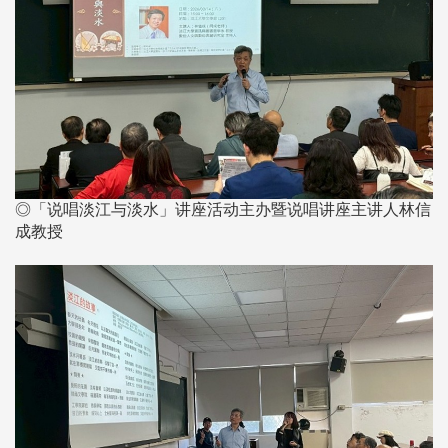
◎「说唱淡江与淡水」讲座活动主办暨说唱讲座主讲人林信
成教授