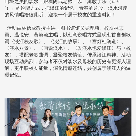
山城之美的淡水，跟着阿成老师，以「寓教于乐（ㄩㄝ
ˋ）」的说唱方式，把淡江的记忆、青春的片段、淡水河岸
的风情唱给彼此听，迎接一个属于校友的重逢时刻！
活动由林信成教授主讲，图书馆馆员吴理莉、校友林志
勇、温悦安、黄嬿嬿主唱，以创意说唱方式呈现七首自创歌
词〈淡江校友歌〉、〈淡江的故事〉、〈宫灯杜鹃道〉、
〈淡水八景〉、〈画说淡水〉、〈爱淡水也爱淡江〉与〈校
友〉，搭配老歌曲调，凝聚校友情谊、传承淡江精神。活动
现场互动热烈，参与者不仅对淡水及母校的历史有更深入理
解，更串联校友能量，深化情感连结，共创属于淡江人的温
暖记忆。