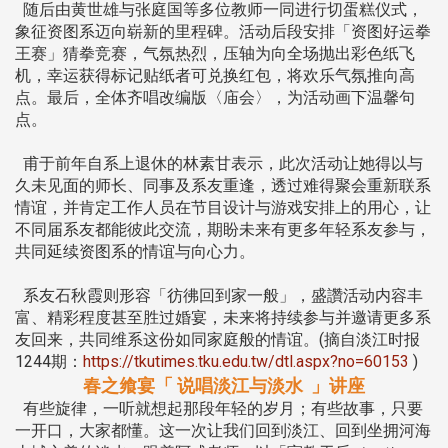
随后由黄世雄与张庭国等多位教师一同进行切蛋糕仪式，
象征资图系迈向崭新的里程碑。活动后段安排「资图好运拳
王赛」猜拳竞赛，气氛热烈，压轴为向全场抛出彩色纸飞
机，幸运获得标记贴纸者可兑换红包，将欢乐气氛推向高
点。最后，全体齐唱改编版〈庙会〉，为活动画下温馨句
点。
甫于前年自系上退休的林素甘表示，此次活动让她得以与
久未见面的师长、同事及系友重逢，透过难得聚会重新联系
情谊，并肯定工作人员在节目设计与游戏安排上的用心，让
不同届系友都能彼此交流，期盼未来有更多年轻系友参与，
共同延续资图系的情谊与向心力。
系友石秋霞则形容「彷彿回到家一般」，盛讚活动内容丰
富、精彩程度甚至胜过婚宴，未来将持续参与并邀请更多系
友回来，共同维系这份如同家庭般的情谊。(摘自淡江时报
1244期：
https://tkutimes.tku.edu.tw/dtl.aspx?no=60153
)
春之飨宴「 说唱淡江与淡水 」讲座
有些旋律，一听就想起那段年轻的岁月；有些故事，只要
一开口，大家都懂。这一次让我们回到淡江、回到坐拥河海