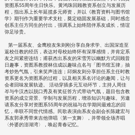
资图系55周年生日快乐。黄鸿珠回顾教资系创立与发展历
程，指出系上长年延揽多元师资，并以《教育资料与图书馆
学》期刊作为重要学术支柱，奠定稳固发展基础，同时感念
创系主任方同生的付出，强调系上始终陪伴系友成长，情谊
弥足珍贵。
第一届系友、金鹰校友朱则刚分享自身求学、出国深造至
返校任教的经历，表达对母校始终怀有深厚感情，并肯定系
友之间紧密连结；甫获杰出系友的宋雪芳以幽默方式回顾昔
日趣事，资图系教授林信成以趣味点名与「图书馆五律」抽
考炒热气氛，引来笑声连连；邱炯友则分享担任系主任时教
资系更名为资图系的过程，以及相关系名讨论的趣闻，让与
会者回味发展轨迹。 活动穿插多元互动环节，主持人周佳
岑与牛汉杰以脱口秀及有奖征答方式带动气氛，题目包含教
资系的成立背景、学制与发展历程，增添知识与趣味。另邀
请系友分享对资图系55周年的祝福与在学期间最难忘的回
忆，串联不同世代情感。民歌表演由系友会副会长陈建宏与
系友郭承秀带来吉他弹唱〈第一支舞〉，并带领全场齐唱
〈外婆的澎湖湾〉，唤起青春记忆。