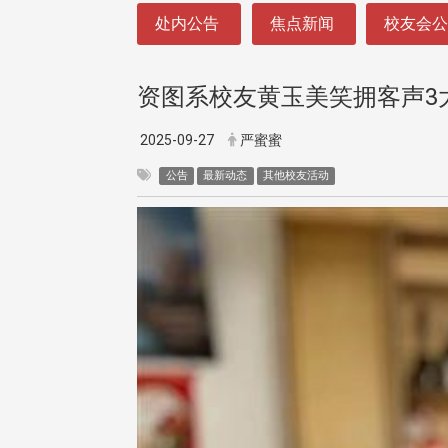
:::
处内公告
焦点新闻
校友会
资图系校友黄玉美笑拥客声3
2025-09-27
严蜜蜜
公告
最新动态
其他校友活动