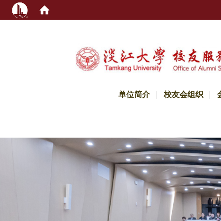
:::
单位简介
校友会组织