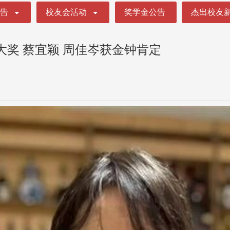
公告
校友会活动
奖学金公告
杰出校友
大奖 蔡宜颖 周佳岑获金钟肯定