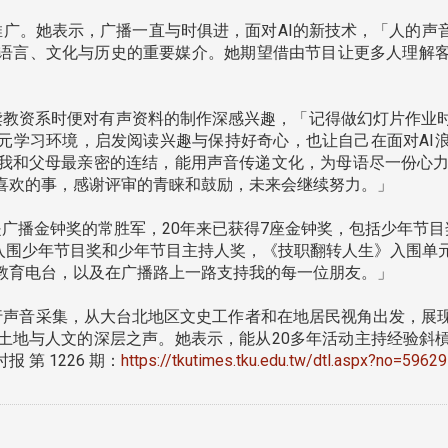
广。她表示，广播一直与时俱进，面对AI的新技术，「人的声音
语言、文化与历史的重要媒介。她期望借由节目让更多人理解
教资系时便对有声资料的制作深感兴趣，「记得做幻灯片作业
元学习环境，启发阅读兴趣与保持好奇心，也让自己在面对AI
我和父母最亲密的连结，能用声音传递文化，为母语尽一份心力
喜欢的事，感谢评审的青睐和鼓励，未来会继续努力。」
广播金钟奖的常胜军，20年来已获得7座金钟奖，包括少年节目
职》入围少年节目奖和少年节目主持人奖，《技职翻转人生》入围
教育电台，以及在广播路上一路支持我的每一位朋友。」
地外访进行声音采集，从大台北地区文史工作者和在地居民视角出发，
土地与人文的深层之声。她表示，能从20多年活动主持经验斜
第 1226 期：
https://tkutimes.tku.edu.tw/dtl.aspx?no=59629