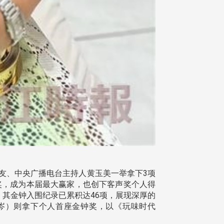
校友、中央广播电台主持人黄玉美一举拿下3项
目奖，成为本届最大赢家，也创下客声奖个人得
，其金钟入围纪录已累积达46项，展现深厚的
岑）则拿下个人首座金钟奖，以《玩味时代