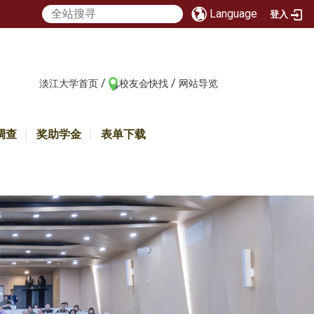
Language
登入
/
/
:::
淡江大学首页
校友会快找
网站导览
调查
奖助学金
表单下载