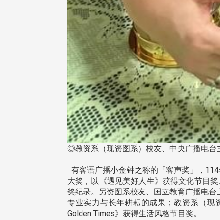
◎教资系（现资图系）校友、中央广播电台主
有客语广播小金钟之称的「客声奖」，114
大奖，以《遇见美好人生》获得文化节目奖、
奖纪录。另资图系校友、国立教育广播电台主
专业实力与长年耕耘的成果；教资系（现
Golden Times》获得生活风格节目奖。