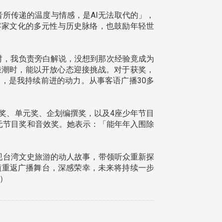
所传递的温度与情感，是AI无法取代的」，
客家文化的多元性与历史脉络，也鼓励年轻世
时，我负责旁白解说，没想到那次经验竟成为
浪潮时，能以开放心态迎接挑战。对于获奖，
，是我持续前进的动力。从事客语广播30多
奖、单元奖、企划编撰奖，以及4座少年节目
单元节目奖和音效奖。她表示：「能年年入围除
展现台湾文史旅游的动人故事，带领听众重新探
槓重返广播舞台，深感荣幸，未来将持续一步
）