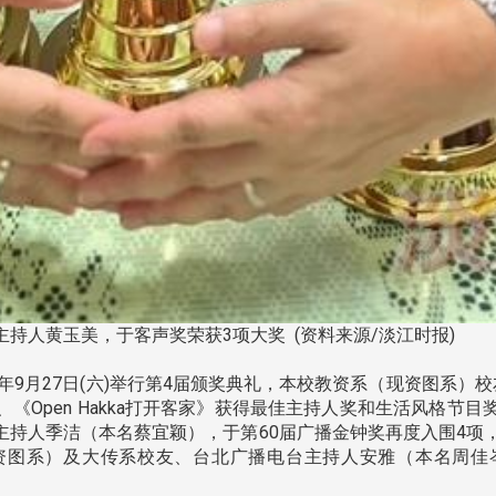
持人黄玉美，于客声奖荣获3项大奖 (资料来源/淡江时报)
年9月27日(六)举行第4届颁奖典礼，本校教资系（现资图系）
《Open Hakka打开客家》获得最佳主持人奖和生活风格节
持人季洁（本名蔡宜颖），于第60届广播金钟奖再度入围4项
资图系）及大传系校友、台北广播电台主持人安雅（本名周佳