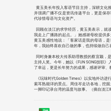
黄玉美长年投入客语节目主持，深耕文化推
并强调广播不仅是资讯传递平台，更是保存
代珍惜母语与文化资产。
回顾在淡江的求学经历，黄玉美表示，就读
我走上广播路的起点。」她感谢母校提供多
黄玉美感性地说：「客家话是我的母语，是
年，我始终喜欢自己做的事，也持续做自己
同时身兼本校大传系助理教授的蔡宜颖，是
主持人奖。今年，她以《FUN SONG技
了幸运，更是长年努力的成果，感谢评审、
《玩味时代Golden Times》以实
索耳熟能详的景点。周佳岑走访各地，挖掘
一脚印记录台湾的温度与故事。（摘自淡江时报 
Share