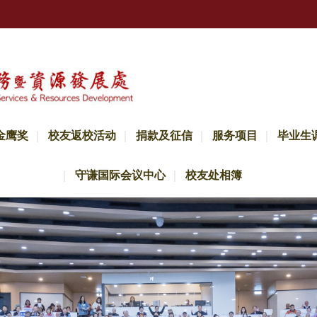
金鹰奖
校友返校活动
捐款及征信
服务项目
毕业生
守谦国际会议中心
校友处相簿