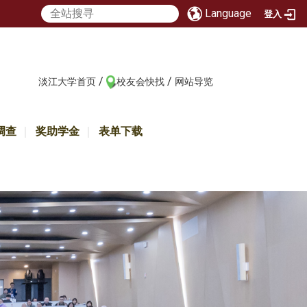
Language
登入
/
/
:::
淡江大学首页
校友会快找
网站导览
调查
奖助学金
表单下载