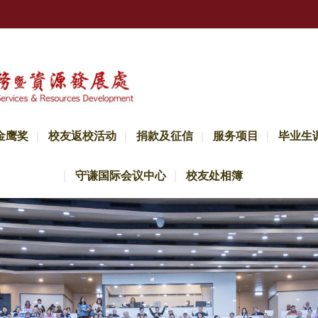
金鹰奖
校友返校活动
捐款及征信
服务项目
毕业生
守谦国际会议中心
校友处相簿