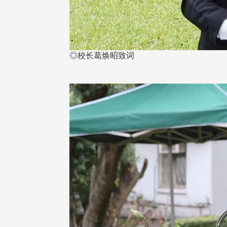
◎校长葛焕昭致词