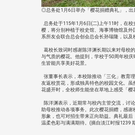
◎总务处1月6日举办「樱花捐赠典礼」，出
总务处于115年1月6日(二)上午11时
樱，将分别种植于校史馆、海事博物馆及外
系所友会联合总会创会总会长孙瑞隆，以及
葛校长致词时感谢陈洋渊长期以来对母校的
与气质的樱花。他提到，学校于50周年校
生皆能共享美好花景。
张董事长表示，本校除推动「三化」教育理
友返校赏花，形成独具特色的校园文化。虽
花盛开时，全校师生能坐在草地上感受「樱
陈洋渊表示，近期常与校内主管交流，讨论
助母校推动各项事务。此次樱花捐赠，感谢
形象，也可对招生带来正向助益。典礼最后
温柔色彩与满满期待。(摘自淡江时报1239 