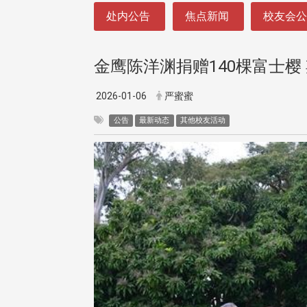
:::
处内公告
焦点新闻
校友会
金鹰陈洋渊捐赠140棵富士樱
2026-01-06
严蜜蜜
公告
最新动态
其他校友活动