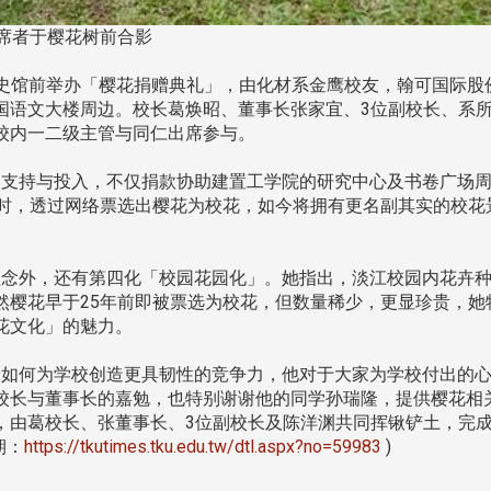
席者于樱花树前合影
，在校史馆前举办「樱花捐赠典礼」，由化材系金鹰校友，翰可国际股
国语文大楼周边。校长葛焕昭、董事长张家宜、3位副校长、系
校内一二级主管与同仁出席参与。
支持与投入，不仅捐款协助建置工学院的研究中心及书卷广场周
庆时，透过网络票选出樱花为校花，如今将拥有更名副其实的校花
念外，还有第四化「校园花园化」。她指出，淡江校园内花卉种
然樱花早于25年前即被票选为校花，但数量稀少，更显珍贵，她
花文化」的魅力。
如何为学校创造更具韧性的竞争力，他对于大家为学校付出的心
校长与董事长的嘉勉，也特别谢谢他的同学孙瑞隆，提供樱花相
，由葛校长、张董事长、3位副校长及陈洋渊共同挥锹铲土，完
期：
https://tkutimes.tku.edu.tw/dtl.aspx?no=59983
)