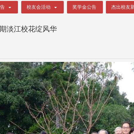
公告
校友会活动
奖学金公告
杰出校友
 期淡江校花绽风华