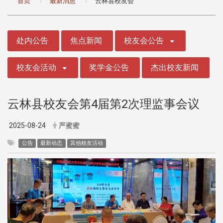
首页
最新消息
云林县校友会
:::
处内公告
焦点新闻
校友会公告
校友会活动
奖学金公告
杰出校友新闻
云林县校友会第4届第2次理监事会议
2025-08-24
严蜜蜜
公告
最新动态
其他校友活动