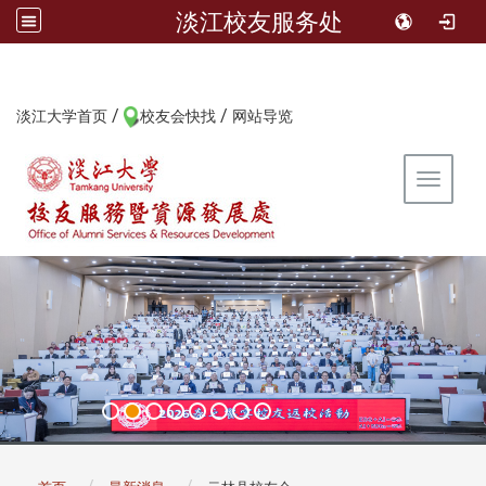
淡江校友服务处
/
/
:::
淡江大学首页
校友会快找
网站导览
Toggle 
:::