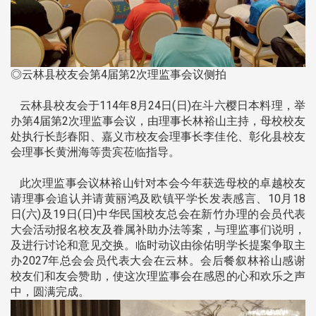
◎云林县校友会第4届第2次理监事会议侧拍
云林县校友会于114年8月24日(日)在斗六樱日本料理，举
办第4届第2次理监事会议，由理事长林裕山主持，母校校友
处执行长彭春阳、嘉义市校友会理事长李佳伦、彰化县校友
会理事长黄洲海等贵宾莅临指导。
此次理监事会议林裕山针对本会今年获选母校的卓越校友
请理事会追认并请黄丽鸿及欧镇平学长发表感言、10月18
日(六)及19日(日)中华民国校友总会在新竹办理的会员代表
大会活动报名校友及眷属补助办法等案，与理监事们说明，
及进行讨论和意见交换。临时动议由徐佑明学长提案争取主
办2027年总会会员代表大会在云林。会后餐叙林裕山感谢
校友们和友会赞助，使这次理监事会在感恩的心和欢乐之声
中，圆满完成。