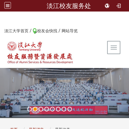
淡江校友服务处
/
/
:::
淡江大学首页
校友会快找
网站导览
Toggle 
:::