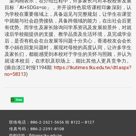
梁鸿栩表示，在介绍过程中，许多家长均对本校校务发展
目标「AI+SDGs=∞」，并开设特色双塔课程印象深刻，认
为学校在重要领域上，具备远见与完整规划，让学生在课堂
中就能与社会趋势接轨，具备跨领域的能力，在出社会后更
有优势。而学生及家长除询问学系资讯及发展前景外，对就
读后学校能提供的支援、教学品质及生活环境，及完成学业
后，是否有机会在台发展等问题十分关心，香港校友会会长
李小娟在回复问题时，展现对母校的高度认同，让许多学生
及家长们，都能感受到本校对于学生的关怀与照顾，并认为
就读本校后，在求职及职场上，能比其他人更具竞争力。
(摘自淡江时报1194期:
https://tkutimes.tku.edu.tw/dtl.aspx?
no=58313
)
Share
联络电话：886-2-2621-5656 转 8122～8127
传真号码：886-2-2391-8108
电邮信箱：fl@gms.tku.edu.tw