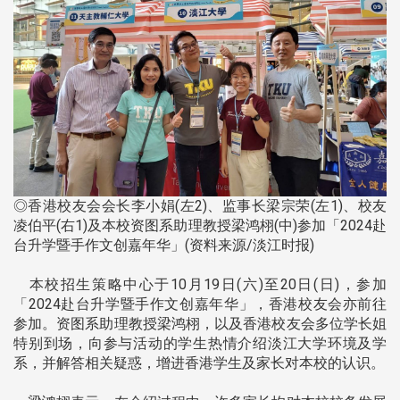
◎香港校友会会长李小娟(左2)、监事长梁宗荣(左1)、校友
凌伯平(右1)及本校资图系助理教授梁鸿栩(中)参加「2024赴
台升学暨手作文创嘉年华」(资料来源/淡江时报)
本校招生策略中心于10月19日(六)至20日(日)，参加
「2024赴台升学暨手作文创嘉年华」，香港校友会亦前往
参加。资图系助理教授梁鸿栩，以及香港校友会多位学长姐
特别到场，向参与活动的学生热情介绍淡江大学环境及学
系，并解答相关疑惑，增进香港学生及家长对本校的认识。