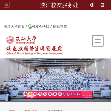
淡江校友服务处
/
/
:::
淡江大学首页
校友会快找
网站导览
Toggle 
:::