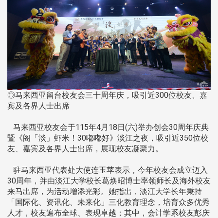
◎马来西亚留台校友会三十周年庆，吸引近300位校友、嘉
宾及各界人士出席
马来西亚校友会于115年4月18日(六)举办创会30周年庆典
暨《阁「淡」虾米！30嘟嘟好》淡江之夜，吸引近350位校
友、嘉宾及各界人士出席，展现校友凝聚力。
驻马来西亚代表处大使连玉苹表示，今年校友会成立迈入
30周年，并由淡江大学校长葛焕昭博士率领师长及海外校友
来马出席，为活动增添光彩。她指出，淡江大学长年秉持
「国际化、资讯化、未来化」三化教育理念，培育众多优秀
人才，校友遍布全球、表现卓越；其中，会计学系校友彭庆