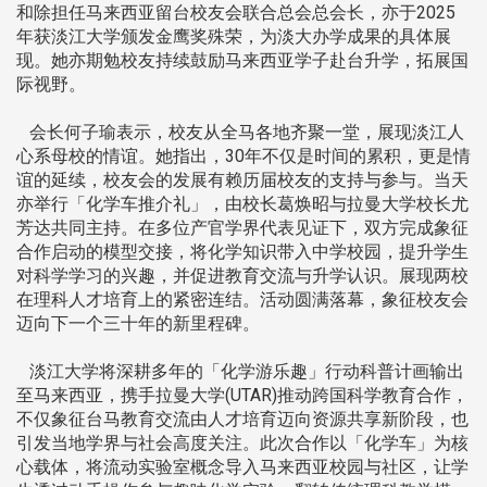
和除担任马来西亚留台校友会联合总会总会长，亦于2025
年获淡江大学颁发金鹰奖殊荣，为淡大办学成果的具体展
现。她亦期勉校友持续鼓励马来西亚学子赴台升学，拓展国
际视野。
会长何子瑜表示，校友从全马各地齐聚一堂，展现淡江人
心系母校的情谊。她指出，30年不仅是时间的累积，更是情
谊的延续，校友会的发展有赖历届校友的支持与参与。当天
亦举行「化学车推介礼」，由校长葛焕昭与拉曼大学校长尤
芳达共同主持。在多位产官学界代表见证下，双方完成象征
合作启动的模型交接，将化学知识带入中学校园，提升学生
对科学学习的兴趣，并促进教育交流与升学认识。展现两校
在理科人才培育上的紧密连结。活动圆满落幕，象征校友会
迈向下一个三十年的新里程碑。
淡江大学将深耕多年的「化学游乐趣」行动科普计画输出
至马来西亚，携手拉曼大学(UTAR)推动跨国科学教育合作，
不仅象征台马教育交流由人才培育迈向资源共享新阶段，也
引发当地学界与社会高度关注。此次合作以「化学车」为核
心载体，将流动实验室概念导入马来西亚校园与社区，让学