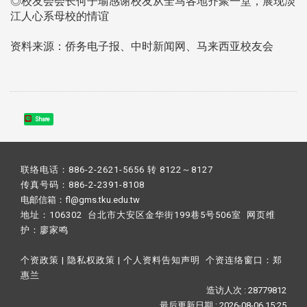
◎校友会会长何子瑜感谢校友从全马各地齐聚一堂，展现淡
江人心系母校的情谊
资料来源：侨务电子报、中时新闻网、马来西亚校友会
Share
联络电话：886-2-2621-5656 转 8122～8127
传真号码：886-2-2391-8108
电邮信箱：fl@gms.tku.edu.tw
地址：106302 台北市大安区金华街199巷5号506室 网页维
护：
廖家鸣​
个资政策
|
隐私权政策
|
个人资料告知声明
个资连络窗口：
郑
惠兰
造访人次 : 28779812
最后更新日期 :
2026-08-06 15:25