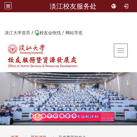
淡江校友服务处
/
/
:::
淡江大学首页
校友会快找
网站导览
Toggle 
:::