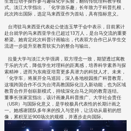
生透过动手操作参与趣味化学实验，翻转传统理科教学模
式。淡江大学指出，「化学游乐趣」长年致力于科普扎根，
此次跨出国际，选定马来西亚作为首站，具有指标意义。
台湾驻马来西亚代表处公使连玉苹于会中表示，目前累计
赴台就学的马来西亚学生已超过13万人，是台马交流的重要
桥梁。她肯定此次科普计画输出，代表双方合作已从学生交
流进一步提升至教育软实力的整合与输出。
拉曼大学与淡江大学强调，双方理念一致，期望透过寓教
于乐的方式，降低学生对理科的距离感，培养科学素养与探
索精神，进而为东南亚培育更多具潜力的科技人才。未来，
「化学车」将展开全马巡回，深入各地校园推广科普教育。
这项跨国合作不仅为台湾高教国际化注入新动能，也为区域
教育合作开创崭新模式，持续深化台马之间的教育连结。
董事长张家宜指出，该计画兼具科普推广、大学社会责任
（USR）与国际化意义，是学校极具代表性的长期计画之
一。她感谢团队多年来的投入与坚持，让活动从最初的想
像，累积至近900场次的规模，并逐步走向国际。