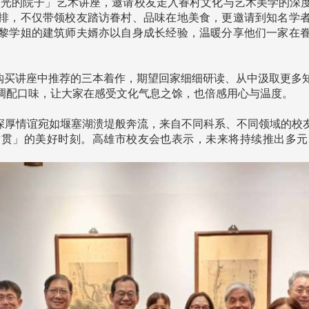
举办「光的院子」艺术讲座，邀请校友走入眷村文化与艺术美学的
排，不仅带领校友踏访眷村、品味在地美食，更邀请到知名学
黎学姐的建筑师夫婿亦以自身成长经验，温暖分享他们一家在
买讲座中推荐的三本着作，期望回家细细研读、从中汲取更多
调配口味，让大家在感受文化气息之馀，也倍感用心与温度。
深厚情谊宛如堰塞湖溃堤般奔流，来自不同科系、不同领域的校
满贯」的美好时刻。高雄市校友会也表示，未来将持续推出多元