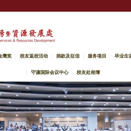
金鹰奖
校友返校活动
捐款及征信
服务项目
毕业生
守谦国际会议中心
校友处相簿