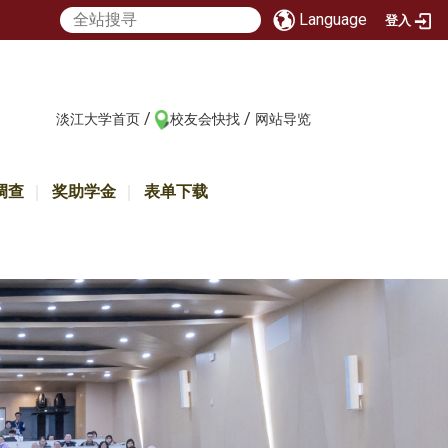
Language
登入
/
/
:::
淡江大学首页
校友会快找
网站导览
调查
奖助学金
表单下载