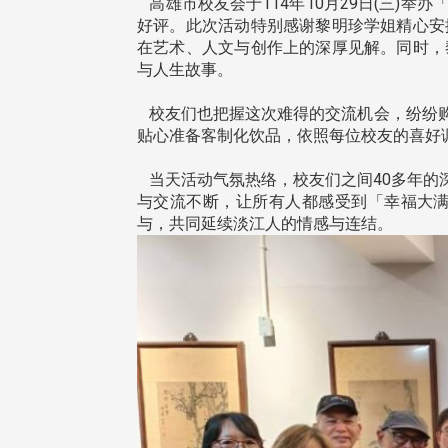
高雄市校友会于114年10月29日(三)
好评。此次活动特别感谢黎明珍学姐精心安
在艺术、人文与创作上的深厚见解。同时，
与人生故事。
校友们也把握这次难得的交流机会，纷纷购
贴心准备客制化饮品，依照每位校友的喜好
当天活动气氛热络，校友们之间40多年的
与交流不断，让所有人都感受到「幸福大
与，共同延续淡江人的情感与连结。