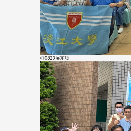
◎0823屏东场