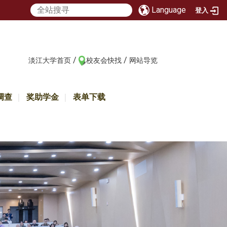
Language
登入
/
/
:::
淡江大学首页
校友会快找
网站导览
调查
奖助学金
表单下载