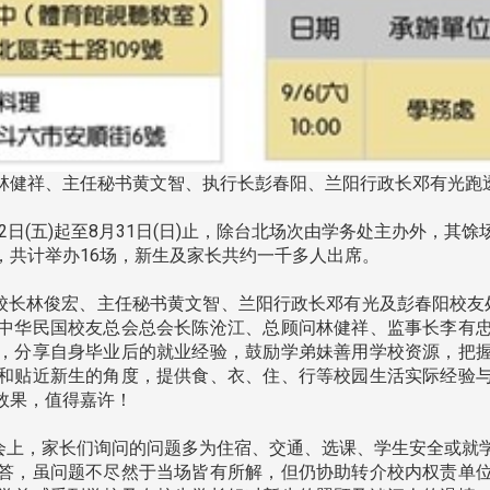
林健祥、主任秘书黄文智、执行长彭春阳、兰阳行政长邓有光跑透
22日(五)起至8月31日(日)止，除台北场次由学务处主办外，
，共计举办16场，新生及家长共约一千多人出席。
长林俊宏、主任秘书黄文智、兰阳行政长邓有光及彭春阳校友
中华民国校友总会总会长陈沧江、总顾问林健祥、监事长李有
，分享自身毕业后的就业经验，鼓励学弟妹善用学校资源，把
和贴近新生的角度，提供食、衣、住、行等校园生活实际经验
效果，值得嘉许！
上，家长们询问的问题多为住宿、交通、选课、学生安全或就
答，虽问题不尽然于当场皆有所解，但仍协助转介校内权责单