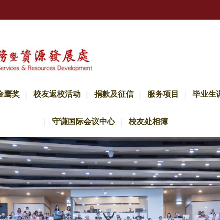
金鹰奖
校友返校活动
捐款及征信
服务项目
毕业生
守谦国际会议中心
校友处相簿