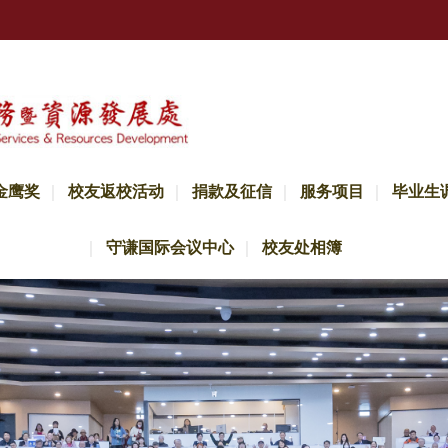
金鹰奖
校友返校活动
捐款及征信
服务项目
毕业生
守谦国际会议中心
校友处相簿