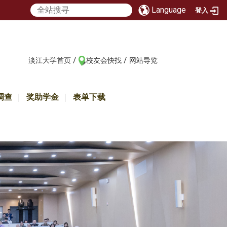
Language
登入
/
/
:::
淡江大学首页
校友会快找
网站导览
调查
奖助学金
表单下载