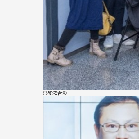
◎餐叙合影