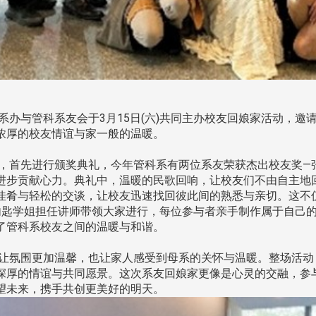
办与管科系友会于3月15日(六)共同主办校友回娘家活动，邀
浓厚的校友情谊与家一般的温暖。
首先进行颁奖典礼，今年管科系有两位系友荣获杰出校友奖—
进步贡献心力。典礼中，温暖的民歌回响，让校友们不由自主地
佳肴与轻松的交谈，让校友迅速找回彼此间的熟悉与亲切。这不
林内匙学姐担任讲师带领大家进行，每位参与者亲手制作属于自己
了管科系校友之间的温暖与和谐。
氛围更加温馨，也让家人感受到母系的关怀与温暖。整场活动
深厚的情谊与共同愿景。这次系友回娘家更像是心灵的交融，参
望未来，携手共创更美好的明天。