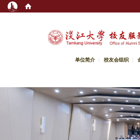
:::
单位简介
校友会组织