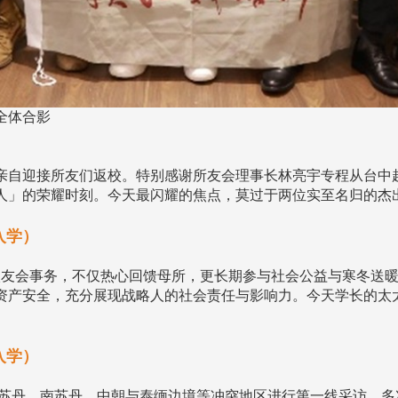
全体合影
亲自迎接所友们返校。特别感谢所友会理事长林亮宇专程从台中
人」的荣耀时刻。今天最闪耀的焦点，莫过于两位实至名归的杰
入学）
友会事务，不仅热心回馈母所，更长期参与社会公益与寒冬送暖
资产安全，充分展现战略人的社会责任与影响力。今天学长的太
入学）
苏丹、南苏丹、中朝与泰缅边境等冲突地区进行第一线采访，多