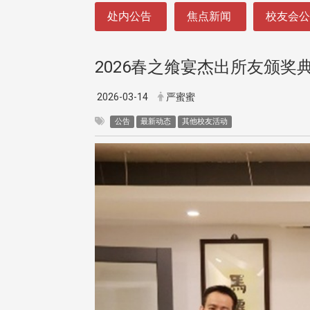
:::
处内公告
焦点新闻
校友会
2026春之飨宴杰出所友颁奖
2026-03-14
严蜜蜜
公告
最新动态
其他校友活动