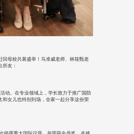
赶回母校共襄盛举！马准威老师、林筱甄老
出所友：
活动。在专业领域上，学长致力于推广国防
太和女儿也特别到场，全家一起分享这份荣
次揭露重大国际议题，并荣获金鼎奖、卓越