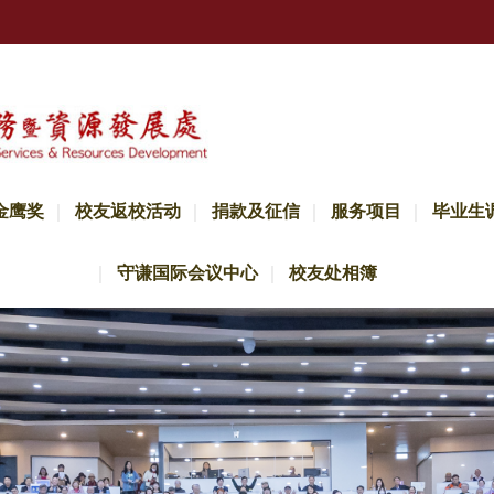
金鹰奖
校友返校活动
捐款及征信
服务项目
毕业生
守谦国际会议中心
校友处相簿