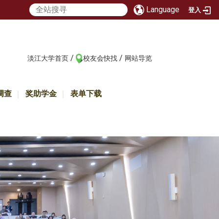
Language
登入
/
/
:::
淡江大学首页
校友会快找
网站导览
调查
奖助学金
表单下载