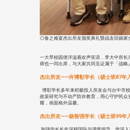
◎春之飨宴杰出所友颁奖典礼暨战友回娘家
一大早校园便洋溢着欢声笑语，李大中所长
师也一同出席，与大家共同见证属于「战略
杰出所友——许博彰学长（硕士班87年
博彰学长多年来积极投入所友会与台中市校
政策研究与不动产防诈教育，用心守护民众
耀，画面格外温馨。
杰出所友——杨智强学长（硕士班99年
智强学长长年深耕国际与调查报导，曾深入