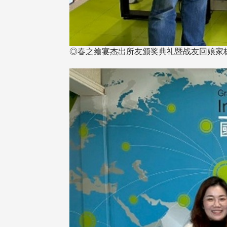
◎春之飨宴杰出所友颁奖典礼暨战友回娘家