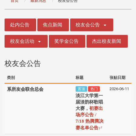
首页
最新消息
校友会公告
:::
处内公告
焦点新闻
校友会公告
校友会活动
奖学金公告
杰出校友新闻
校友会公告
类别
标题
张贴日期
2026-06-11
系所友会联合总会
置顶
热门
淡江大学第一
届淡韵杯歌唱
大赛，
初赛出
场序公告 /
7/18 热腾腾决
♪
赛名单公告
²