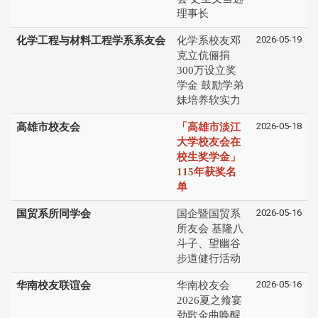
理事长
2026-05-19
化学工程与材料工程学系系友会
化学系校友邓
克立伉俪捐
300万设立奖
学金 鼓励学弟
妹培养软实力
2026-05-18
高雄市校友会
「高雄市淡江
大学校友会在
校生奖学金」
115年获奖名
单
2026-05-16
国贸系所同学会
国企暨国贸系
所友会 基隆八
斗子、望幽谷
步道健行活动
2026-05-16
华南校友联谊会
华南校友会
2026夏之飨宴
劲歌金曲唤醒