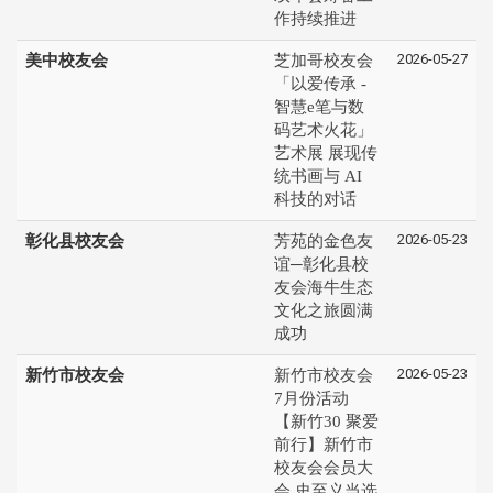
作持续推进
2026-05-27
美中校友会
芝加哥校友会
「以爱传承 -
智慧e笔与数
码艺术火花」
艺术展 展现传
统书画与 AI
科技的对话
2026-05-23
彰化县校友会
芳苑的金色友
谊─彰化县校
友会海牛生态
文化之旅圆满
成功
2026-05-23
新竹市校友会
新竹市校友会
7月份活动
【新竹30 聚爱
前行】新竹市
校友会会员大
会 史至义当选