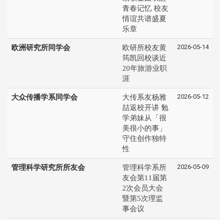
青春记忆 校友
情谊共谱盛夏
乐章
2026-05-14
欧洲研究所同学会
欧研所校友黄
筠凯回校谈近
20年旅游业职
涯
2026-05-12
大众传播学系同学会
大传系友杨雅
喆返校开讲 勉
学弟妹从「很
美很小的事」
守住创作独特
性
2026-05-09
管理科学研究所所友会
管理科学系所
友会第11届第
2次会员大会
暨第5次理监
事会议