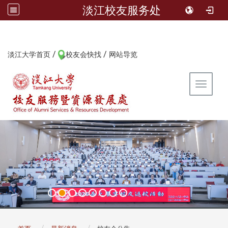
淡江校友服务处
/
/
:::
淡江大学首页
校友会快找
网站导览
Toggle 
:::