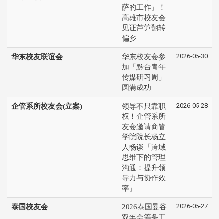
萨的工作」！
高雄市校友会
见证芦笋翻转
偏乡
2026-05-30
华东校友联谊会
华东校友会参
加「黔台青年
传媒研习周」
圆满成功
2026-05-28
企管系所校友会(立案)
领导不只靠职
权！企管系所
友会邀请商管
学院院长杨立
人畅谈「跨域
思维下的管理
沟通：提升领
导力与协作效
率」
2026-05-27
泰国校友会
2026泰国曼谷
双年会筹备工