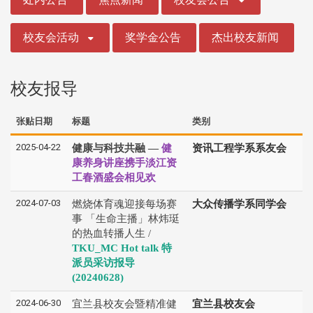
校友会活动
奖学金公告
杰出校友新闻
校友报导
张贴日期
标题
类别
2025-04-22
健康与科技共融 —
健
资讯工程学系系友会
康养身讲座携手淡江资
工春酒盛会相见欢
2024-07-03
燃烧体育魂迎接每场赛
大众传播学系同学会
事 「生命主播」林炜珽
的热血转播人生 /
TKU_MC Hot talk 特
派员采访报导
(20240628)
2024-06-30
宜兰县校友会暨精准健
宜兰县校友会