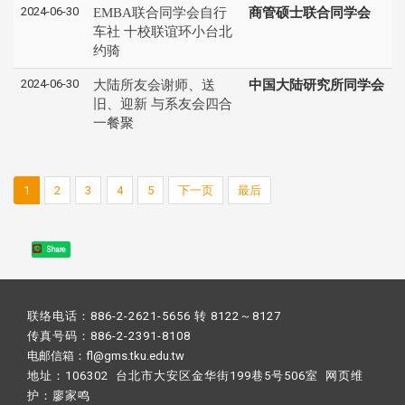
2024-06-30
EMBA联合同学会自行
商管硕士联合同学会
车社 十校联谊环小台北
约骑
2024-06-30
大陆所友会谢师、送
中国大陆研究所同学会
旧、迎新 与系友会四合
一餐聚
1
2
3
4
5
下一页
最后
Share
联络电话：886-2-2621-5656 转 8122～8127
传真号码：886-2-2391-8108
电邮信箱：fl@gms.tku.edu.tw
地址：106302 台北市大安区金华街199巷5号506室 网页维
护：
廖家鸣​