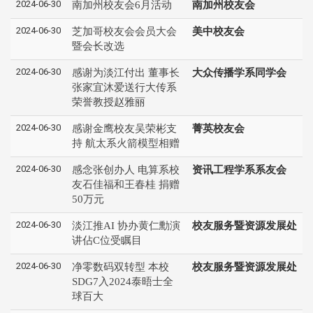
2024-06-30
南加州校友会6月活动
南加州校友会
2024-06-30
芝加哥校友会会员大会
美中校友会
暨会长改选
2024-06-30
感谢为淡江付出 董事长
大众传播学系同学会
张家宜沐爱送行大传系
荣誉教授赵雅丽
2024-06-30
感谢金鹰校友吴荣彬支
菁英校友会
持 航太系火箭模型相赠
2024-06-30
感念张创办人 电算系校
资讯工程学系系友会
友石佳福和王春桂 捐赠
50万元
2024-06-30
淡江推AI 协办黄仁勳演
校友服务暨资源发展处
讲佔C位受瞩目
2024-06-30
净零数码双转型 本校
校友服务暨资源发展处
SDG7入2024泰晤士全
球百大