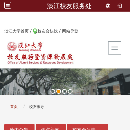
淡江校友服务处
/
/
:::
淡江大学首页
校友会快找
网站导览
Toggle 
:::
首页
校友报导
:::
处内公告
焦点新闻
校友会公告